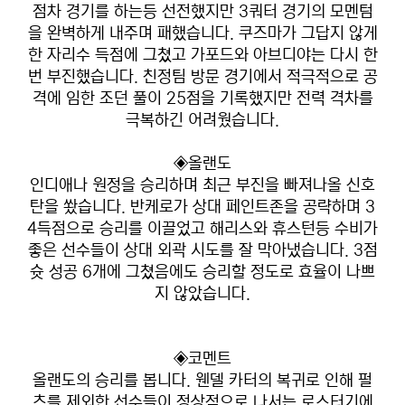
점차 경기를 하는등 선전했지만 3쿼터 경기의 모멘텀
을 완벽하게 내주며 패했습니다. 쿠즈마가 그답지 않게
한 자리수 득점에 그쳤고 가포드와 아브디야는 다시 한
번 부진했습니다. 친정팀 방문 경기에서 적극적으로 공
격에 임한 조던 풀이 25점을 기록했지만 전력 격차를
극복하긴 어려웠습니다.
◈올랜도
인디애나 원정을 승리하며 최근 부진을 빠져나올 신호
탄을 쐈습니다. 반케로가 상대 페인트존을 공략하며 3
4득점으로 승리를 이끌었고 해리스와 휴스턴등 수비가
좋은 선수들이 상대 외곽 시도를 잘 막아냈습니다. 3점
슛 성공 6개에 그쳤음에도 승리할 정도로 효율이 나쁘
지 않았습니다.
◈코멘트
올랜도의 승리를 봅니다. 웬델 카터의 복귀로 인해 펄
츠를 제외한 선수들이 정상적으로 나서는 로스터기에