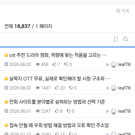
목록
전체
18,837
/ 1 페이지
게시물 
게시
ott 추천 드라마 영화, 취향에 맞는 작품을 고르는 …
등록일
조회
추천
비추천
등록자
2026.08.02
458
7
0
leaf78
살목지 OTT 무료, 실제로 확인해야 할 시청 구조와 …
등록일
조회
추천
비추천
등록자
2026.08.02
1437
20
0
leaf78
만화 사이트를 분야별로 살펴보는 방법과 선택 기준
등록일
조회
추천
비추천
등록자
2026.08.01
2247
8
0
leaf78
접속 안될 때 우회 방법 해결 방법과 오류 확인 주소얌
등록일
조회
추천
비추천
등록자
2026.07.27
2340
15
0
leaf78