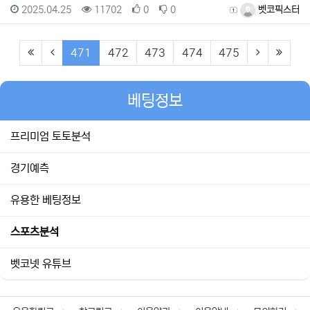
등록일
조회
추천
비추천
등록자
2025.04.25
11702
0
0
벳코픽스터
(first)
(previous)
(current)
(next)
(last)
471
472
473
474
475
베팅정보
프리미엄 토토분석
경기예측
유용한 베팅정보
스포츠분석
벳코넷 유튜브