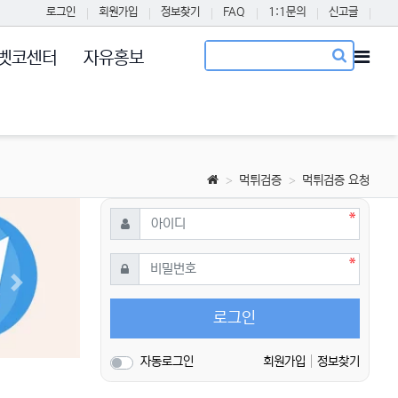
로그인
회원가입
정보찾기
FAQ
1:1문의
신고글
벳코센터
자유홍보
먹튀검증
먹튀검증 요청
필수
아이디
필수
비밀번호
Next
로그인
자동로그인
회원가입
정보찾기