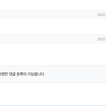
작성일
2022.
작성일
2022.
회원만 댓글 등록이 가능합니다.