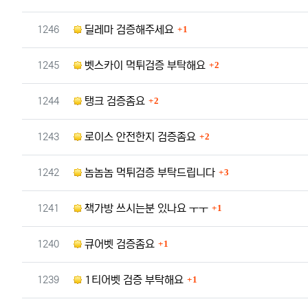
댓글
번호
딜레마 검증해주세요
1246
1
댓글
번호
벳스카이 먹튀검증 부탁해요
1245
2
댓글
번호
탱크 검증좀요
1244
2
댓글
번호
로이스 안전한지 검증좀요
1243
2
댓글
번호
놈놈놈 먹튀검증 부탁드립니다
1242
3
댓글
번호
책가방 쓰시는분 있나요 ㅜㅜ
1241
1
댓글
번호
큐어벳 검증좀요
1240
1
댓글
번호
1티어벳 검증 부탁해요
1239
1