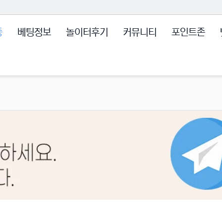
증
베팅정보
놀이터후기
커뮤니티
포인트존