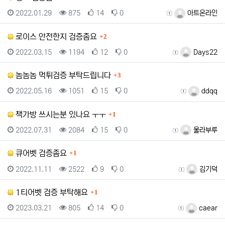
등록일
조회
추천
비추천
등록자
2022.01.29
875
14
0
아트온라인
댓글
로이스 안전한지 검증좀요
2
등록일
조회
추천
비추천
등록자
2022.03.15
1194
12
0
Days22
댓글
놈놈놈 먹튀검증 부탁드립니다
3
등록일
조회
추천
비추천
등록자
2022.05.16
1051
15
0
ddqq
댓글
책가방 쓰시는분 있나요 ㅜㅜ
1
등록일
조회
추천
비추천
등록자
2022.07.31
2084
15
0
울라부루
댓글
큐어벳 검증좀요
1
등록일
조회
추천
비추천
등록자
2022.11.11
2522
9
0
김기덕
댓글
1티어벳 검증 부탁해요
1
등록일
조회
추천
비추천
등록자
2023.03.21
805
14
0
caear