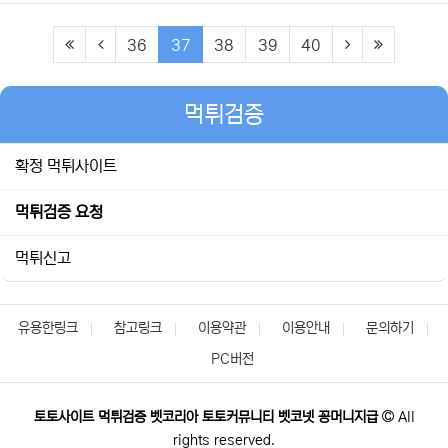
(first)
(previous)
(current)
(next)
(last)
36
37
38
39
40
먹튀검증
확정 먹튀사이트
먹튀검증 요청
먹튀신고
유용한링크
참고링크
이용약관
이용안내
문의하기
PC버전
토토사이트 먹튀검증 벳코리아 토토커뮤니티 벳코넷 꽁머니지급
All
rights reserved.