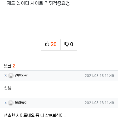
제드 놀이터 사이트 먹튀검증요청
20
0
추천
비추천
관련자료
댓글
2
인천의짱님의 댓글
작성일
인천의짱
2021.08.13 11:49
신생
몰라돌이님의 댓글
작성일
몰라돌이
2021.08.13 11:49
생소한 사이트네요 좀 더 살펴보심이,,