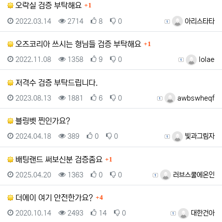
댓글
오락실 검증 부탁해요
1
등록일
조회
추천
비추천
등록자
2022.03.14
2714
8
0
아리스타타
댓글
오즈코리아 쓰시는 형님들 검증 부탁해요
1
등록일
조회
추천
비추천
등록자
2022.11.08
1358
9
0
lolae
저격수 검증 부탁드립니다.
등록일
조회
추천
비추천
등록자
2023.08.13
1881
6
0
awbswheqf
블링벳 찐인가요?
등록일
조회
추천
비추천
등록자
2024.04.18
389
0
0
빛과그림자
댓글
배팅랜드 써보신분 검증좀요
1
등록일
조회
추천
비추천
등록자
2025.04.20
1363
0
0
러브스쿨에온인
댓글
더에이 여기 안전한가요?
4
등록일
조회
추천
비추천
등록자
2020.10.14
2493
14
0
대한건아