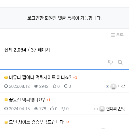
로그인한 회원만 댓글 등록이 가능합니다.
목록
전체
2,034
/ 37 페이지
비추천순
게시
댓글
버뮤다 짭이나 먹튀사이트 아니죠?
1
등록일
조회
추천
비추천
등록자
2023.08.12
2942
6
0
대강
댓글
꽃동산 먹튀없니요?
1
등록일
조회
추천
비추천
등록자
2024.04.15
778
0
0
현디의 손맛
댓글
모던 사이트 검증부탁드립니다
3