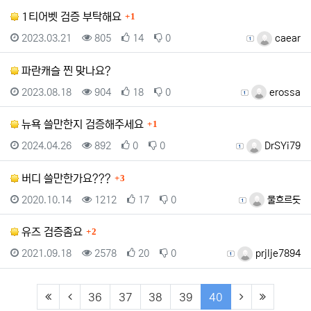
댓글
1티어벳 검증 부탁해요
1
등록일
조회
추천
비추천
등록자
2023.03.21
805
14
0
caear
파란캐슬 찐 맞나요?
등록일
조회
추천
비추천
등록자
2023.08.18
904
18
0
erossa
댓글
뉴욕 쓸만한지 검증해주세요
1
등록일
조회
추천
비추천
등록자
2024.04.26
892
0
0
DrSYi79
댓글
버디 쓸만한가요???
3
등록일
조회
추천
비추천
등록자
2020.10.14
1212
17
0
물흐르듯
댓글
유즈 검증좀요
2
등록일
조회
추천
비추천
등록자
2021.09.18
2578
20
0
prjlje7894
(first)
(previous)
(current)
(next)
(last)
36
37
38
39
40