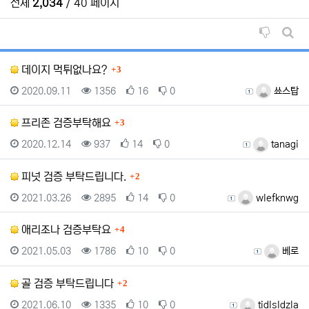
전체
2,034
/ 40 페이지
비추천순
게시
댓글
데이지 먹튀없나요?
3
등록일
조회
추천
비추천
등록자
2020.09.11
1356
16
0
쑈스탑
댓글
프리존 검증부탁해요
3
등록일
조회
추천
비추천
등록자
2020.12.14
937
14
0
tanagi
댓글
피넛 검증 부탁드립니다.
2
등록일
조회
추천
비추천
등록자
2021.03.26
2895
14
0
wlefknwg
댓글
애리조나 검증부탁요
4
등록일
조회
추천
비추천
등록자
2021.05.03
1786
10
0
베로
댓글
골 검증 부탁드립니다
2
등록일
조회
추천
비추천
등록자
2021.06.10
1335
10
0
tidlsldzla