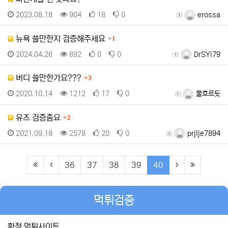
등록일
조회
추천
비추천
등록자
2023.08.18
904
18
0
erossa
댓글
뉴욕 쓸만한지 검증해주세요
1
등록일
조회
추천
비추천
등록자
2024.04.26
892
0
0
DrSYi79
댓글
버디 쓸만한가요???
3
등록일
조회
추천
비추천
등록자
2020.10.14
1212
17
0
물흐르듯
댓글
유즈 검증좀요
2
등록일
조회
추천
비추천
등록자
2021.09.18
2578
20
0
prjlje7894
(first)
(previous)
(current)
(next)
(last)
36
37
38
39
40
먹튀검증
확정 먹튀사이트