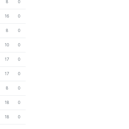
추천
비추천
8
0
추천
비추천
16
0
추천
비추천
8
0
추천
비추천
10
0
추천
비추천
17
0
추천
비추천
17
0
추천
비추천
8
0
추천
비추천
18
0
추천
비추천
18
0