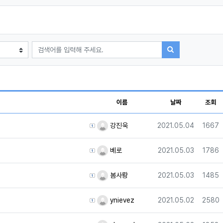
검색어
검색하기
이름
날짜
조회
등록자
등록일
조회
강진욱
2021.05.04
1667
등록자
등록일
조회
베로
2021.05.03
1786
등록자
등록일
조회
봄사뢍
2021.05.03
1485
등록자
등록일
조회
ynievez
2021.05.02
2580