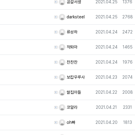
등록자
등록일
조회
공갈서생
2021.04.25
1376
등록자
등록일
조회
darksteel
2021.04.25
2768
등록자
등록일
조회
류성하
2021.04.24
2472
등록자
등록일
조회
적톼마
2021.04.24
1465
등록자
등록일
조회
찬찬찬
2021.04.24
1976
등록자
등록일
조회
보캅우루사
2021.04.23
2074
등록자
등록일
조회
쌀집아들
2021.04.22
2008
등록자
등록일
조회
코알라
2021.04.21
2331
등록자
등록일
조회
oh빠
2021.04.20
1813