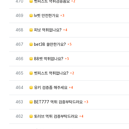
댓글
번호
470
벳피스트 먹튀검증좀요
2
댓글
번호
469
lv벳 안전한가요
3
댓글
번호
468
피넛 먹튀없나요?
4
댓글
번호
467
bet38 쓸만한가요?
5
댓글
번호
466
88벳 먹튀없나요?
5
댓글
번호
465
벳피스트 먹튀없나요?
2
댓글
번호
464
유키 검증좀 해주세요
4
댓글
번호
463
BET777 먹튀 검증부탁드려요
3
댓글
번호
462
토러브 먹튀 검증부탁드려요
4