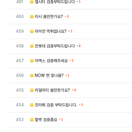
댓글
번호
461
엘시티 검증부탁드립니다
5
댓글
번호
460
러시 쓸만한가요?
3
댓글
번호
459
라이언 먹튀없나요?
3
댓글
번호
458
전봇대 검증부탁드립니다
4
댓글
번호
457
아맥스 검증해주세요
3
댓글
번호
456
NOW 찐 맞나욤?
2
댓글
번호
455
리얼리티 쓸만한가요?
4
댓글
번호
454
프라페 검증 부탁드립니다.
3
댓글
번호
453
힐벳 검증좀요
5