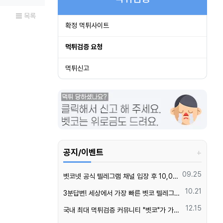
목록
확정 먹튀사이트
먹튀검증 요청
먹튀신고
공지/이벤트
등록일
09.25
벳코넷 공식 텔레그램 채널 입장 후 10,000원 즉시 받아가세요.
등록일
10.21
3분답변! 세상에서 가장 빠른 벳코 텔레그램을 만나보세요.
등록일
12.15
국내 최대 먹튀검증 커뮤니티 "벳코"가 가오픈하였습니다.