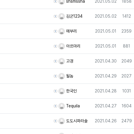
등록자
등록일
조회
shsmssha
2021.05.02
1858
등록자
등록일
조회
김군1234
2021.05.02
1412
등록자
등록일
조회
매부리
2021.05.01
2359
등록자
등록일
조회
아르마리
2021.05.01
881
등록자
등록일
조회
고경
2021.04.30
2049
등록자
등록일
조회
될놈
2021.04.29
2027
등록자
등록일
조회
한국인
2021.04.28
1031
등록자
등록일
조회
Tequila
2021.04.27
1604
등록자
등록일
조회
도도시파라솔
2021.04.26
2479