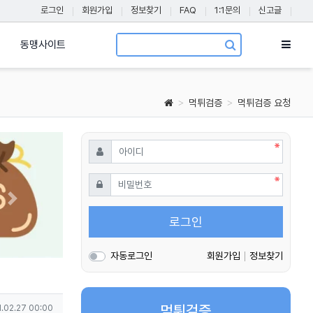
로그인
회원가입
정보찾기
FAQ
1:1문의
신고글
보
동맹사이트
먹튀검증
먹튀검증 요청
필수
아이디
필수
비밀번호
Next
로그인
자동로그인
회원가입
정보찾기
일
먹튀검증
.02.27 00:00