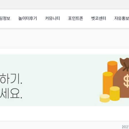
팅정보
놀이터후기
커뮤니티
포인트존
벳코센터
자유홍
작성
2021