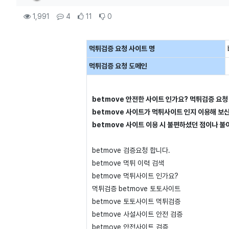
컨텐츠 정보
조회
댓글
추천
비추천
1,991
4
11
0
본문
먹튀검증 요청 사이트 명
먹튀검증 요청 도메인
betmove 안전한 사이트 인가요? 먹튀검증 요청
betmove 사이트가 먹튀사이트 인지 이용해 보신
betmove 사이트 이용 시 불편하셨던 점이나 불
betmove 검증요청 합니다.
betmove 먹튀 이력 검색
betmove 먹튀사이트 인가요?
먹튀검증 betmove 토토사이트
betmove 토토사이트 먹튀검증
betmove 사설사이트 안전 검증
betmove 안전사이트 검증