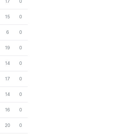
추천
비추천
17
0
추천
비추천
15
0
추천
비추천
6
0
추천
비추천
19
0
추천
비추천
14
0
추천
비추천
17
0
추천
비추천
14
0
추천
비추천
16
0
추천
비추천
20
0