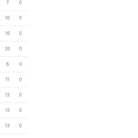
추천
비추천
7
0
추천
비추천
16
0
추천
비추천
16
0
추천
비추천
20
0
추천
비추천
6
0
추천
비추천
11
0
추천
비추천
12
0
추천
비추천
15
0
추천
비추천
13
0