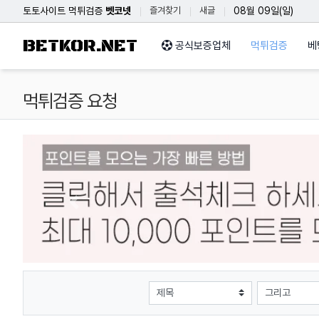
상단 네비
토토사이트 먹튀검증
벳코넷
즐겨찾기
새글
08월 09일(일)
메인 메뉴
BETKOR.NET
공식보증업체
먹튀검증
베
먹튀검증 요청
Previous
검색대상