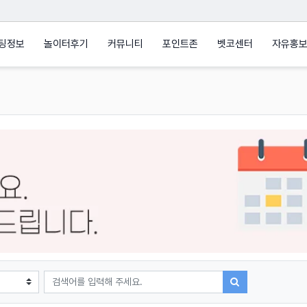
팅정보
놀이터후기
커뮤니티
포인트존
벳코센터
자유홍
검색어
검색하기