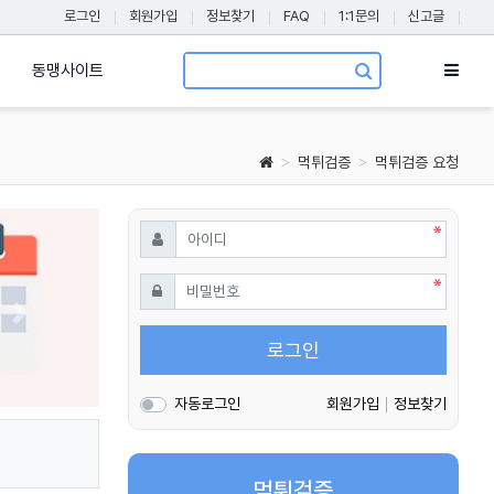
로그인
회원가입
정보찾기
FAQ
1:1문의
신고글
보
동맹사이트
먹튀검증
먹튀검증 요청
필수
아이디
필수
비밀번호
Next
로그인
자동로그인
회원가입
정보찾기
먹튀검증