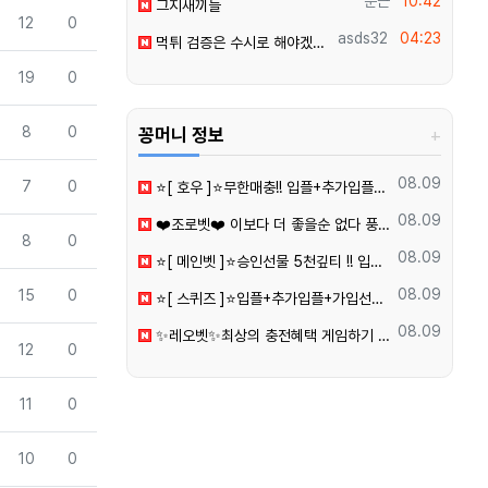
문근
10:42
그지새끼들
추천
비추천
12
0
등록자
등록일
asds32
04:23
먹튀 검증은 수시로 해야겠어요
추천
비추천
19
0
추천
비추천
8
0
꽁머니 정보
등록일
08.09
추천
비추천
7
0
⭐[ 호우 ]⭐️무한매충!! 입플+추가입플+신규가입 5000깊티!!
등록일
08.09
❤️조로벳❤️ 이보다 더 좋을순 없다 풍성한 이벤트 진행중⭐
추천
비추천
8
0
등록일
08.09
⭐[ 메인벳 ]⭐승인선물 5천깊티 !! 입플+추가입플!!
등록일
08.09
추천
비추천
15
0
⭐[ 스퀴즈 ]⭐입플+추가입플+가입선물 5000깊티 2번지급!!
등록일
08.09
✨레오벳✨최상의 충전혜택 게임하기 쾌적한 놀이터⚡️
추천
비추천
12
0
추천
비추천
11
0
추천
비추천
10
0