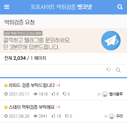
메뉴
토토사이트 먹튀검증
벳코넷
먹튀검증 요청
Previous
Next
전체
2,034
/ 1 페이지
비추천순
게시
댓글
라피드 검증 부탁드립니다
2
등록일
조회
추천
비추천
등록자
2021.03.11
1818
6
0
벨사블루
댓글
스테이 먹튀검증 부탁해요
5
등록일
조회
추천
비추천
등록자
2021.08.29
2641
18
0
꾸라