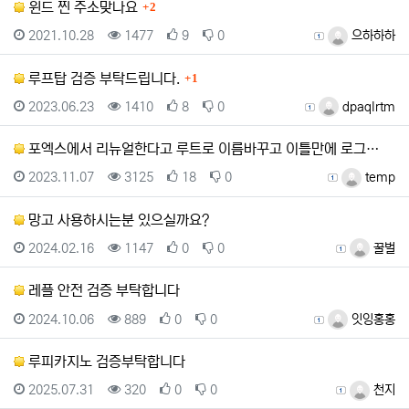
댓글
윈드 찐 주소맞나요
2
등록일
조회
추천
비추천
등록자
2021.10.28
1477
9
0
으하하하
댓글
루프탑 검증 부탁드립니다.
1
등록일
조회
추천
비추천
등록자
2023.06.23
1410
8
0
dpaqlrtm
포엑스에서 리뉴얼한다고 루트로 이름바꾸고 이틀만에 로그…
등록일
조회
추천
비추천
등록자
2023.11.07
3125
18
0
temp
망고 사용하시는분 있으실까요?
등록일
조회
추천
비추천
등록자
2024.02.16
1147
0
0
꿀벌
레플 안전 검증 부탁합니다
등록일
조회
추천
비추천
등록자
2024.10.06
889
0
0
잇잉홍홍
루피카지노 검증부탁합니다
등록일
조회
추천
비추천
등록자
2025.07.31
320
0
0
천지