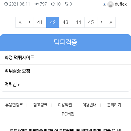
등록일
조회
추천
비추천
등록자
2021.06.11
797
10
0
duflex
(first)
(previous)
(current)
(next)
(last)
41
42
43
44
45
먹튀검증
확정 먹튀사이트
먹튀검증 요청
먹튀신고
유용한링크
참고링크
이용약관
이용안내
문의하기
PC버전