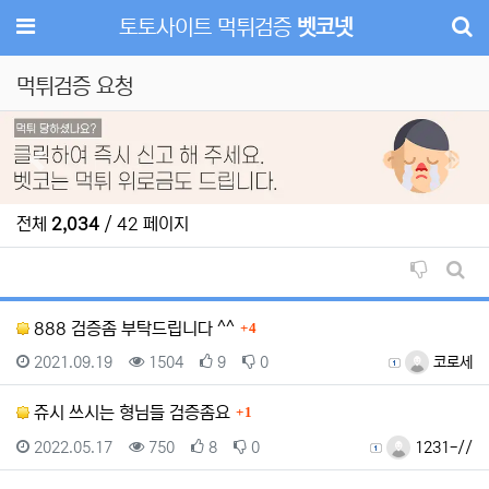
메뉴
토토사이트 먹튀검증
벳코넷
먹튀검증 요청
Previous
Next
전체
2,034
/ 42 페이지
비추천순
게시
댓글
888 검증좀 부탁드립니다 ^^
4
등록일
조회
추천
비추천
등록자
2021.09.19
1504
9
0
코로세
댓글
쥬시 쓰시는 형님들 검증좀요
1
등록일
조회
추천
비추천
등록자
2022.05.17
750
8
0
1231-//