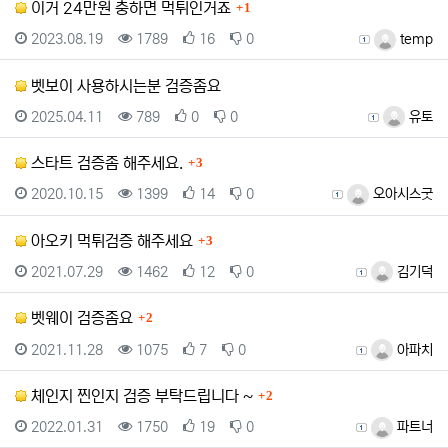
댓글
이거 24만원 충하면 먹튀인거죠
1
등록일
조회
추천
비추천
등록자
2023.08.19
1789
16
0
temp
벳보이 사용하시는분 검증좀요
등록일
조회
추천
비추천
등록자
2025.04.11
789
0
0
유토
댓글
스타트 검증좀 해주세요.
3
등록일
조회
추천
비추천
등록자
2020.10.15
1399
14
0
오아시스굿
댓글
아오키 먹튀검증 해주세요
3
등록일
조회
추천
비추천
등록자
2021.07.29
1462
12
0
김기덕
댓글
벳웨이 검증좀요
2
등록일
조회
추천
비추천
등록자
2021.11.28
1075
7
0
아파치
댓글
체인지 찐인지 검증 부탁드립니다 ~
2
등록일
조회
추천
비추천
등록자
2022.01.31
1750
19
0
파트너