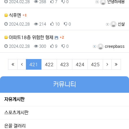
등록일
조회
추천
비추천
등록자
2024.02.28
268
7
0
안녕하세용
댓글
식후엔
1
등록일
조회
추천
비추천
등록자
2024.02.28
214
10
0
신살
댓글
아파트18층 위험한 형제
2
등록일
조회
추천
비추천
등록자
2024.02.28
300
9
0
creepbass
(first)
(previous)
(current)
(next)
(last)
421
422
423
424
425
커뮤니티
자유게시판
스포츠게시판
은꼴 갤러리