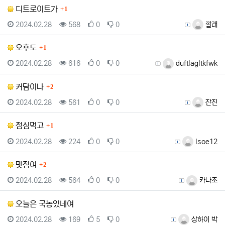
댓글
디트로이트가
1
등록일
조회
추천
비추천
등록자
2024.02.28
568
0
0
깔래
댓글
오후도
1
등록일
조회
추천
비추천
등록자
2024.02.28
616
0
0
duftlagltkfwk
댓글
커담이나
2
등록일
조회
추천
비추천
등록자
2024.02.28
561
0
0
잔진
댓글
점심먹고
1
등록일
조회
추천
비추천
등록자
2024.02.28
224
0
0
lsoe12
댓글
맛점여
2
등록일
조회
추천
비추천
등록자
2024.02.28
564
0
0
카나조
오늘은 국농있네여
등록일
조회
추천
비추천
등록자
2024.02.28
169
5
0
상하이 박