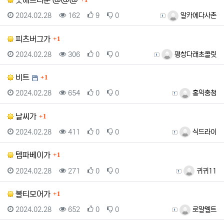
굿애프터눈 @@@
1
등록일
조회
추천
비추천
등록자
2024.02.28
162
9
0
알카에다사촌
댓글
피츠버그가
1
등록일
조회
추천
비추천
등록자
2024.02.28
306
0
0
평창다래초콜릿
댓글
비트
1
등록일
조회
추천
비추천
등록자
2024.02.28
654
0
0
홍익충청
댓글
날씨가
1
등록일
조회
추천
비추천
등록자
2024.02.28
411
0
0
식드라이
댓글
템파베이가
1
등록일
조회
추천
비추천
등록자
2024.02.28
271
0
0
귀귀11
댓글
볼티모어가
1
등록일
조회
추천
비추천
등록자
2024.02.28
652
0
0
로얄멜트