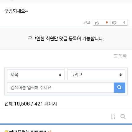
굿밤되세요~
추천
비추천
신고
0
0
로그인한 회원만 댓글 등록이 가능합니다.
목록
검색대상
검색어
검색하
전체
19,506
/ 421 페이지
게시물 
게시
댓글