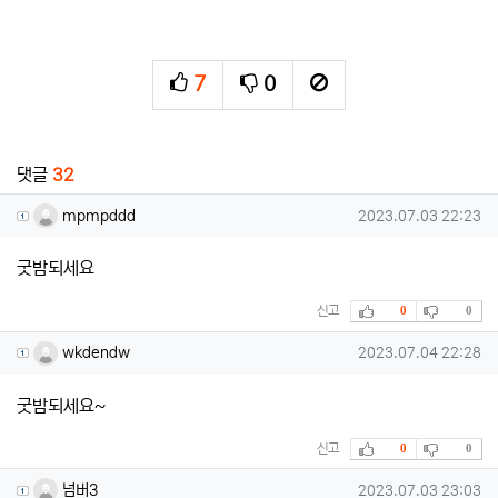
7
0
추천
비추천
신고
관련자료
댓글
32
mpmpddd님의 댓글
작성일
mpmpddd
2023.07.03 22:23
굿밤되세요
추천
비추천
신고
0
0
wkdendw님의 댓글
작성일
wkdendw
2023.07.04 22:28
굿밤되세요~
추천
비추천
신고
0
0
넘버3님의 댓글
작성일
넘버3
2023.07.03 23:03