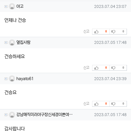
야고님의 댓글
작성일
야고
2023.07.04 23:07
언제나 건승
추천
비추천
신고
0
0
옆집사람님의 댓글
작성일
옆집사람
2023.07.05 17:48
건승하세요
추천
비추천
신고
0
0
hayato61님의 댓글
작성일
hayato61
2023.07.04 23:39
건승요
추천
비추천
신고
0
0
강남매직미러야구장신세경이쁜여실장
작성일
강남매직미러야구장신세경이쁜여…
2023.07.05 17:48
감사합니다