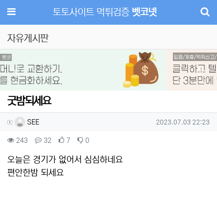
메뉴
토토사이트 먹튀검증
벳코넷
자유게시판
Previous
Next
굿밤되세요
작성자 정보
작성
작성일
SEE
2023.07.03 22:23
컨텐츠 정보
조회
댓글
추천
비추천
243
32
7
0
본문
오늘은 경기가 없어서 심심하네요
편안한밤 되세요