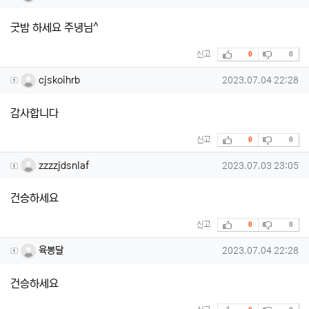
굿밤 하세요 주녕님^
추천
비추천
신고
0
0
cjskoihrb님의 댓글
작성일
cjskoihrb
2023.07.04 22:28
감사합니다
추천
비추천
신고
0
0
zzzzjdsnlaf님의 댓글
작성일
zzzzjdsnlaf
2023.07.03 23:05
건승하세요
추천
비추천
신고
0
0
육봉달님의 댓글
작성일
육봉달
2023.07.04 22:28
건승하세요
추천
비추천