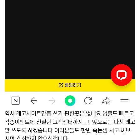
역시 레고사이트만큼 쓰기 편한곳은 없네요 입출도 빠르고
각종이벤트에 친절한 고객센터까지...! 앞으로는 다시 레고
만 쓰도록 하겠습니다 여러분들도 한번 속는셈 치고 써보
시면 후회하지 않으실껍니다