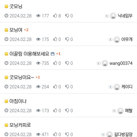
굿모닝
등록일
조회
추천
비추천
등록자
2024.02.28
177
8
0
닉네임무
댓글
모닝여
2
등록일
조회
추천
비추천
등록자
2024.02.28
175
0
0
아무개
댓글
이끌림 이용해보세요
1
등록일
조회
추천
비추천
등록자
2024.02.28
735
0
0
wang00374
댓글
굿모닝이요~
1
등록일
조회
추천
비추천
등록자
2024.02.28
254
0
0
케이디
아침이나
등록일
조회
추천
비추천
등록자
2024.02.28
173
0
0
메탈
모닝커피로
등록일
조회
추천
비추천
등록자
2024.02.28
471
0
0
길다방길양