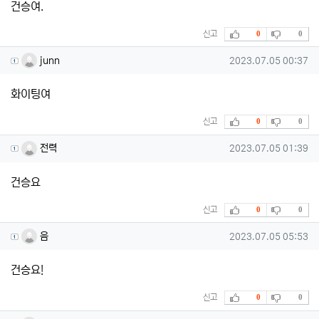
건승여.
추천
비추천
신고
0
0
junn님의 댓글
작성일
junn
2023.07.05 00:37
화이팅여
추천
비추천
신고
0
0
전력님의 댓글
작성일
전력
2023.07.05 01:39
건승요
추천
비추천
신고
0
0
음님의 댓글
작성일
음
2023.07.05 05:53
건승요!
추천
비추천
신고
0
0