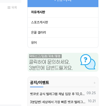
목록
자유게시판
스포츠게시판
은꼴 갤러리
유머
공지/이벤트
등록일
09.25
벳코넷 공식 텔레그램 채널 입장 후 10,000원 즉시 받아가세요.
등록일
10.21
3분답변! 세상에서 가장 빠른 벳코 텔레그램을 만나보세요.