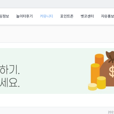
팅정보
놀이터후기
커뮤니티
포인트존
벳코센터
자유홍
작성
202