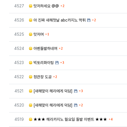
댓글
번호
4527
맛저하세요 @@
2
댓글
번호
4526
아 진짜 새해첫날 abc카지노 먹튀
2
댓글
번호
4525
맛저여
1
댓글
번호
4524
아벤돌발하네여
2
댓글
번호
4523
빅토리화이팅
3
댓글
번호
4522
정관장 도공
2
댓글
번호
4521
[새해맞이 헤라에게 덕담]
3
댓글
번호
4520
[새해맞이 헤라에게 덕담]
2
댓글
번호
4519
★★★ 헤라카지노 월요일 돌발 이벤트 ★★★
4