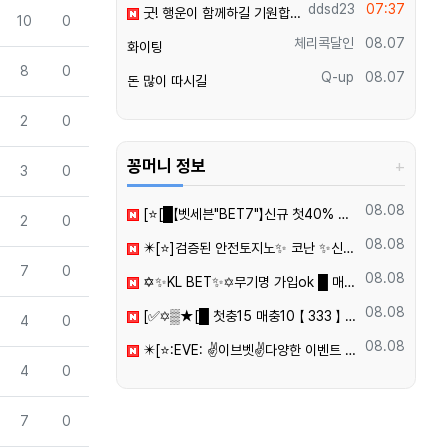
등록자
등록일
ddsd23
07:37
굿! 행운이 함께하길 기원합니다.
추천
비추천
10
0
등록자
등록일
체리콕달인
08.07
화이팅
추천
비추천
8
0
등록자
등록일
Q-up
08.07
돈 많이 따시길
추천
비추천
2
0
꽁머니 정보
추천
비추천
3
0
등록일
08.08
[⭐️[█【벳세븐"BET7"】신규 첫40% 매충10% 언옵핸디1.90 콤프지급█]⭐️]
추천
비추천
2
0
등록일
08.08
✴️[⭐️]검증된 안전토지노✨ 코난 ✨신규 첫충40%첫15%매10% [⭐️]✴️
추천
비추천
7
0
등록일
08.08
✡️✨KL BET✨✡️무기명 가입ok █ 매일 첫15매10 █ 요율 지급ok █
등록일
08.08
[✅✡️▒★[█ 첫충15 매충10 【 333 】 테더 전용 고액 맞춤 토지노 █]★▒✡️✅]
추천
비추천
4
0
등록일
08.08
✴️[⭐️:EVE: ✌️이브벳✌️다양한 이벤트 [검증완료] :EVE:⭐️]✴️
추천
비추천
4
0
추천
비추천
7
0