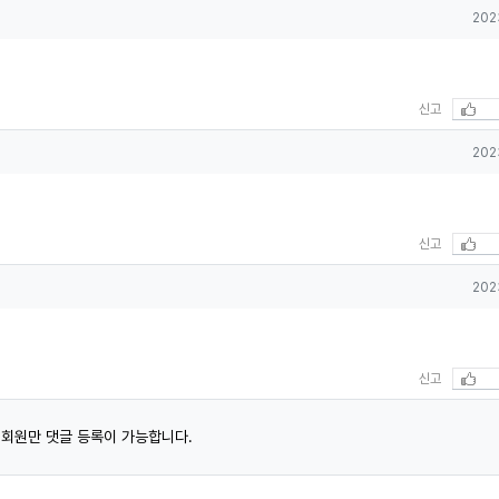
작성
202
신고
작성
202
신고
작성
202
신고
회원만 댓글 등록이 가능합니다.