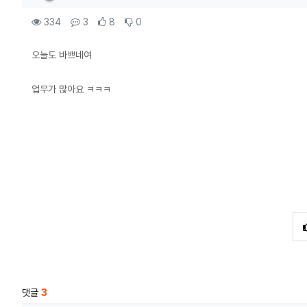
컨텐츠 정보
조회
댓글
추천
비추천
334
3
8
0
본문
오늘도 바쁘네여
업무가 많아요 ㅋㅋㅋ
관련자료
댓글
3