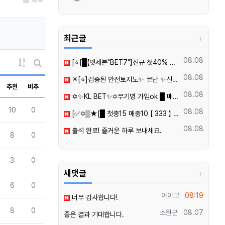
최근글
등록일
08.08
[⭐️[█【벳세븐"BET7"】신규 첫40% 매충10% 언옵핸디1.90 콤프지급█]⭐️]
게시물 정렬
게시판 검색
등록일
08.08
✴️[⭐️]검증된 안전토지노✨ 코난 ✨신규 첫충40%첫15%매10% [⭐️]✴️
추천
비추
등록일
08.08
✡️✨KL BET✨✡️무기명 가입ok █ 매일 첫15매10 █ 요율 지급ok █
추천
비추천
10
0
등록일
08.08
[✅✡️▒★[█ 첫충15 매충10 【 333 】 테더 전용 고액 맞춤 토지노 █]★▒✡️✅]
등록일
08.08
출석 완료! 즐거운 하루 보내세요.
추천
비추천
8
0
추천
비추천
3
0
새댓글
추천
비추천
6
0
등록자
등록일
아이고
08:19
너무 감사합니다!
추천
비추천
8
0
등록자
등록일
소원군
08.07
좋은 결과 기대합니다.