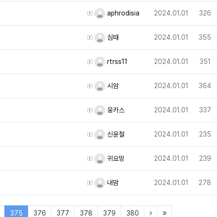
등록자
등록일
조회
aphrodisia
2024.01.01
326
등록자
등록일
조회
심때
2024.01.01
355
등록자
등록일
조회
rtrss11
2024.01.01
351
등록자
등록일
조회
시암
2024.01.01
364
등록자
등록일
조회
웅카스
2024.01.01
337
등록자
등록일
조회
신윤철
2024.01.01
235
등록자
등록일
조회
귀요밍
2024.01.01
239
등록자
등록일
조회
내맘
2024.01.01
278
(current)
(next)
(last)
375
376
377
378
379
380