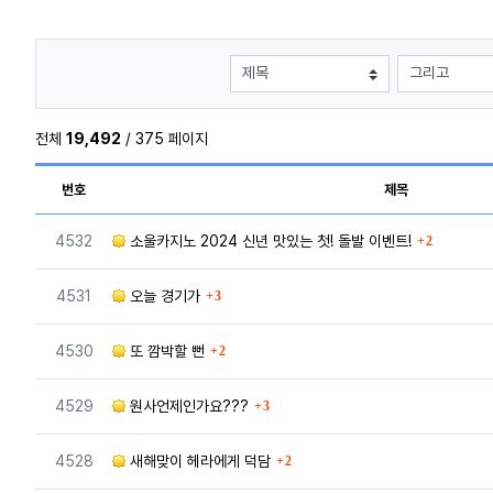
검색대상
전체
19,492
/ 375 페이지
번호
제목
댓글
번호
4532
소울카지노 2024 신년 맛있는 첫! 돌발 이벤트!
2
댓글
번호
4531
오늘 경기가
3
댓글
번호
4530
또 깜박할 뻔
2
댓글
번호
4529
원사언제인가요???
3
댓글
번호
4528
새해맞이 헤라에게 덕담
2