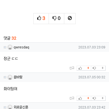
3
0
추천
비추천
신고
관련자료
댓글
32
qwresdaq님의 댓글
작성일
qwresdaq
2023.07.03 23:09
장군 ㄷㄷ
추천
비추천
신고
0
0
꿉바람님의 댓글
작성일
꿉바람
2023.07.05 00:32
화이팅여
추천
비추천
신고
0
0
외로운신혼님의 댓글
작성일
외로운신혼
2023.07.03 23:42