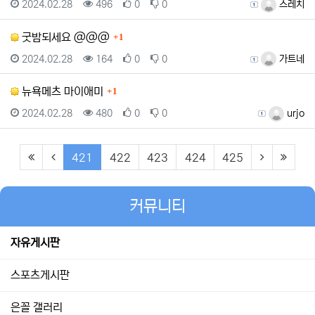
등록일
조회
추천
비추천
등록자
2024.02.28
496
0
0
스레치
댓글
굿밤되세요 @@@
1
등록일
조회
추천
비추천
등록자
2024.02.28
164
0
0
가트네
댓글
뉴욕메츠 마이애미
1
등록일
조회
추천
비추천
등록자
2024.02.28
480
0
0
urjo
(first)
(previous)
(current)
(next)
(last)
421
422
423
424
425
커뮤니티
자유게시판
스포츠게시판
은꼴 갤러리