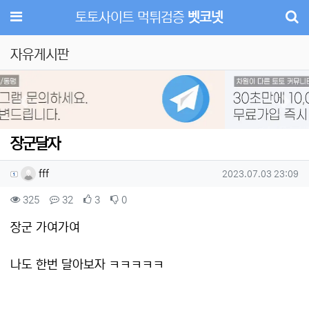
메뉴
토토사이트 먹튀검증
벳코넷
자유게시판
Previous
Next
장군달자
작성자 정보
작성
작성일
fff
2023.07.03 23:09
컨텐츠 정보
조회
댓글
추천
비추천
325
32
3
0
본문
장군 가여가여
나도 한번 달아보자 ㅋㅋㅋㅋㅋ