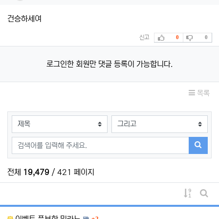
건승하세여
추천
비추천
신고
0
0
로그인한 회원만 댓글 등록이 가능합니다.
목록
검색대상
검색어
검색하
전체
19,479
/ 421 페이지
게시물 
게시
댓글