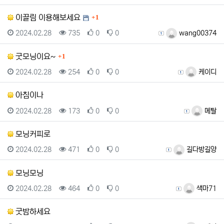
댓글
이끌림 이용해보세요
1
등록일
조회
추천
비추천
등록자
2024.02.28
735
0
0
wang00374
댓글
굿모닝이요~
1
등록일
조회
추천
비추천
등록자
2024.02.28
254
0
0
케이디
아침이나
등록일
조회
추천
비추천
등록자
2024.02.28
173
0
0
메탈
모닝커피로
등록일
조회
추천
비추천
등록자
2024.02.28
471
0
0
길다방길양
모닝모닝
등록일
조회
추천
비추천
등록자
2024.02.28
464
0
0
색마71
굿밤하세요