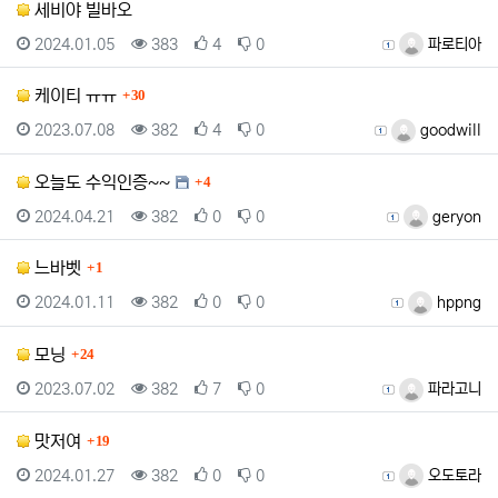
세비야 빌바오
등록일
조회
추천
비추천
등록자
2024.01.05
383
4
0
파로티아
댓글
케이티 ㅠㅠ
30
등록일
조회
추천
비추천
등록자
2023.07.08
382
4
0
goodwill
댓글
오늘도 수익인증~~
4
등록일
조회
추천
비추천
등록자
2024.04.21
382
0
0
geryon
댓글
느바벳
1
등록일
조회
추천
비추천
등록자
2024.01.11
382
0
0
hppng
댓글
모닝
24
등록일
조회
추천
비추천
등록자
2023.07.02
382
7
0
파라고니
댓글
맛저여
19
등록일
조회
추천
비추천
등록자
2024.01.27
382
0
0
오도토라