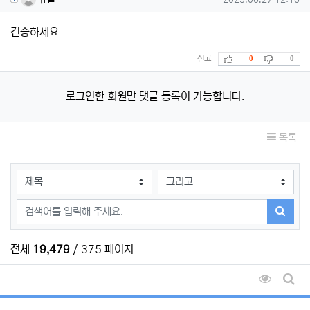
건승하세요
추천
비추천
신고
0
0
로그인한 회원만 댓글 등록이 가능합니다.
목록
검색대상
검색어
검색하
전체
19,479
/ 375 페이지
조회순 
게시