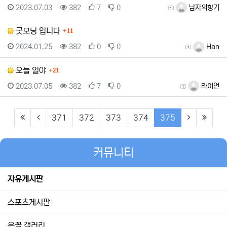
등록일
조회
추천
비추천
등록자
2023.07.03
382
7
0
남자의향기
댓글
굿모닝 입니다
11
등록일
조회
추천
비추천
등록자
2024.01.25
382
0
0
Han
댓글
오늘 일야
21
등록일
조회
추천
비추천
등록자
2023.07.05
382
7
0
라이언
(first)
(previous)
(current)
(next)
(last)
371
372
373
374
375
커뮤니티
자유게시판
스포츠게시판
은꼴 갤러리