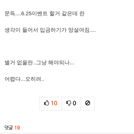
문득....6.25이벤트 할거 같은데 란
생각이 들어서 입금하기가 망설여짐....
별거 없을란..그냥 해야되나...
어렵다...오히려..
10
0
추천
비추천
신고
관련자료
댓글
19