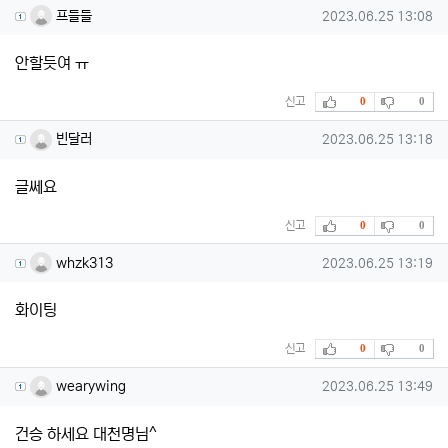
프들들님의 댓글
작성일
프들들
2023.06.25 13:08
안할듯여 ㅠ
추천
비추천
신고
0
0
빈달러님의 댓글
작성일
빈달러
2023.06.25 13:18
글쎄요
추천
비추천
신고
0
0
whzk313님의 댓글
작성일
whzk313
2023.06.25 13:19
화이팅
추천
비추천
신고
0
0
wearywing님의 댓글
작성일
wearywing
2023.06.25 13:49
건승 하세요 대천명님^