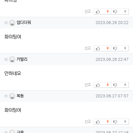
파이팅
추천
비추천
신고
0
0
덥다더워님의 댓글
작성일
덥다더워
2023.06.26 20:22
화이팅여
추천
비추천
신고
0
0
카발리님의 댓글
작성일
카발리
2023.06.26 22:47
안하네요
추천
비추천
신고
0
0
복동님의 댓글
작성일
복동
2023.06.27 07:57
화이팅여
추천
비추천
신고
0
0
규울님의 댓글
작성일
규울
2023.06.27 12:16