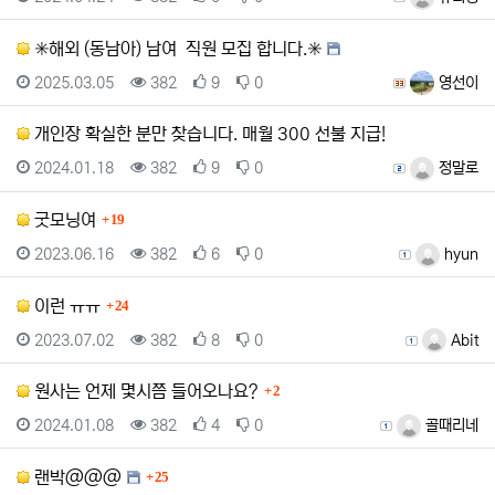
✳️해외 (동남아) 남여 직원 모집 합니다.✳️
등록일
조회
추천
비추천
등록자
2025.03.05
382
9
0
영선이
개인장 확실한 분만 찾습니다. 매월 300 선불 지급!
등록일
조회
추천
비추천
등록자
2024.01.18
382
9
0
정말로
댓글
굿모닝여
19
등록일
조회
추천
비추천
등록자
2023.06.16
382
6
0
hyun
댓글
이런 ㅠㅠ
24
등록일
조회
추천
비추천
등록자
2023.07.02
382
8
0
Abit
댓글
원사는 언제 몇시쯤 들어오나요?
2
등록일
조회
추천
비추천
등록자
2024.01.08
382
4
0
골때리네
댓글
랜박@@@
25