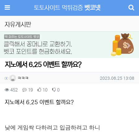
메뉴
토토사이트 먹튀검증
벳코넷
자유게시판
Previous
Next
지노에서 6.25 이벤트 할까요?
작성자 정보
작성
작성일
ㅋㅋㅋ
2023.06.25 13:08
컨텐츠 정보
조회
댓글
추천
비추천
452
19
10
0
본문
지노에서 6.25 이벤트 할까요?
낮에 게임싹 다하려고 입금하려고 하니