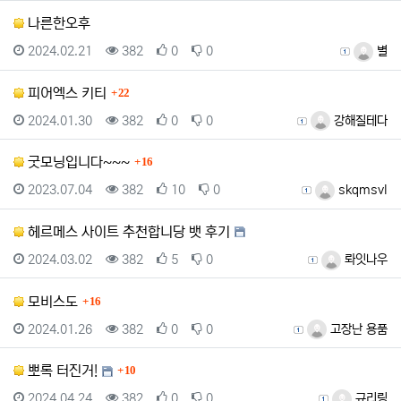
나른한오후
등록일
조회
추천
비추천
등록자
2024.02.21
382
0
0
별
댓글
피어엑스 키티
22
등록일
조회
추천
비추천
등록자
2024.01.30
382
0
0
강해질테다
댓글
굿모닝입니다~~~
16
등록일
조회
추천
비추천
등록자
2023.07.04
382
10
0
skqmsvl
헤르메스 사이트 추천합니당 뱃 후기
등록일
조회
추천
비추천
등록자
2024.03.02
382
5
0
롸잇나우
댓글
모비스도
16
등록일
조회
추천
비추천
등록자
2024.01.26
382
0
0
고장난 용품
댓글
뽀록 터진거!
10
등록일
조회
추천
비추천
등록자
2024.04.24
382
0
0
규리링