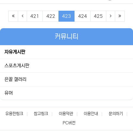
(first)
(previous)
(current)
(next)
(last)
421
422
423
424
425
커뮤니티
자유게시판
스포츠게시판
은꼴 갤러리
유머
유용한링크
참고링크
이용약관
이용안내
문의하기
PC버전