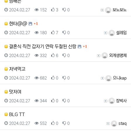
남배는
등록일
조회
추천
비추천
등록자
2024.02.27
152
3
0
보노보노
댓글
현타@@
1
등록일
조회
추천
비추천
등록자
2024.02.27
180
7
0
설레임
댓글
결혼식 직전 갑자기 연락 두절된 신랑
1
등록일
조회
추천
비추천
등록자
2024.02.27
332
6
0
외계생명체
저녁먹고
등록일
조회
추천
비추천
등록자
2024.02.27
682
0
0
으니kap
맛저여
등록일
조회
추천
비추천
등록자
2024.02.27
344
0
0
장박사
BLG TT
등록일
조회
추천
비추천
등록자
2024.02.27
552
0
0
staq