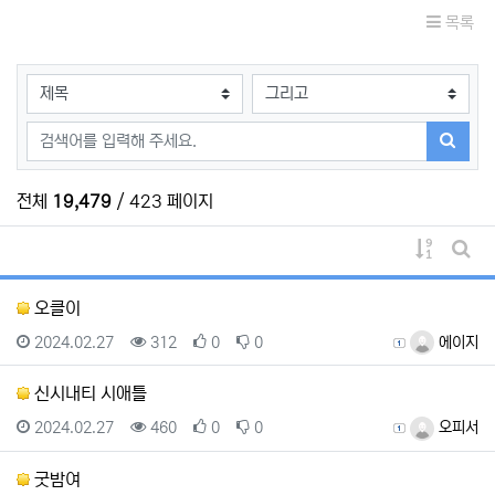
목록
검색대상
검색어
검색하
전체
19,479
/ 423 페이지
게시물 
게시
오클이
등록일
조회
추천
비추천
등록자
2024.02.27
312
0
0
에이지
신시내티 시애틀
등록일
조회
추천
비추천
등록자
2024.02.27
460
0
0
오피서
굿밤여