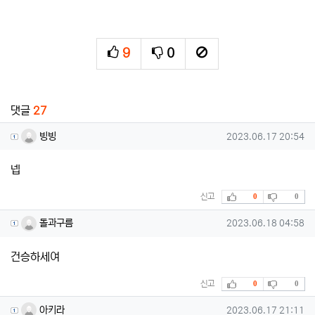
9
0
추천
비추천
신고
관련자료
댓글
27
빙빙님의 댓글
작성일
빙빙
2023.06.17 20:54
넵
추천
비추천
신고
0
0
돌과구름님의 댓글
작성일
돌과구름
2023.06.18 04:58
건승하세여
추천
비추천
신고
0
0
아키라님의 댓글
작성일
아키라
2023.06.17 21:11