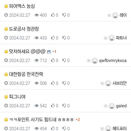
피어엑스 농심
등록일
조회
추천
비추천
등록자
2024.02.27
400
0
0
레이
도로공사 정관장
등록일
조회
추천
비추천
등록자
2024.02.27
433
0
0
파트너
댓글
맛저하세요 @@@
1
등록일
조회
추천
비추천
등록자
2024.02.27
712
0
0
qwfbvmrykxsa
대한항공 한국전력
등록일
조회
추천
비추천
등록자
2024.02.27
506
0
0
샤브리안
퇴그니여
등록일
조회
추천
비추천
등록자
2024.02.27
542
0
0
galed
댓글
ㅋㅋ포인트 사기도 힘드네 ㅎㅎㅎㅎ
2
등록일
조회
추천
비추천
등록자
2024.02.27
454
0
0
헤드포터