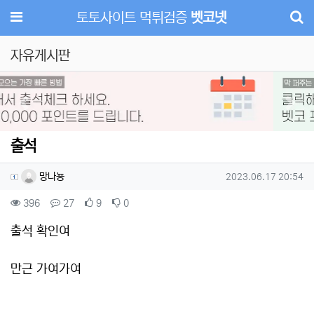
메뉴
토토사이트 먹튀검증
벳코넷
자유게시판
Previous
Next
출석
작성자 정보
작성
작성일
망나뇽
2023.06.17 20:54
컨텐츠 정보
조회
댓글
추천
비추천
396
27
9
0
본문
출석 확인여
만근 가여가여