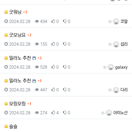
댓글
굿뭐닝
2
등록일
조회
추천
비추천
등록자
2024.02.28
434
0
0
코알
댓글
굿모닝요
2
등록일
조회
추천
비추천
등록자
2024.02.28
155
0
0
섭리
댓글
밀라노 추천
2
등록일
조회
추천
비추천
등록자
2024.02.28
528
0
0
galaxy
댓글
밀라노 추천
1
등록일
조회
추천
비추천
등록자
2024.02.28
447
0
0
다리
댓글
모링모링
1
등록일
조회
추천
비추천
등록자
2024.02.28
274
4
0
아미노산
슬슬