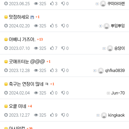
등록일
조회
추천
비추천
등록자
2023.06.25
325
3
0
쿠미아이렌
댓글
맛점하세요
1
등록일
조회
추천
비추천
등록자
2024.02.20
325
5
0
뿌잉뿌잉
댓글
아베니 가즈아.
13
등록일
조회
추천
비추천
등록자
2023.07.10
325
7
0
승당이
댓글
굿애프터눈 @@@
1
등록일
조회
추천
비추천
등록자
2023.12.28
325
3
0
qhfka0839
댓글
축구는 연장이 많네 ㅋ
1
등록일
조회
추천
비추천
등록자
2024.02.04
325
0
0
Jun-70
댓글
오클 미네
4
등록일
조회
추천
비추천
등록자
2023.12.27
325
9
0
kingkaok
댓글
아시안컵
20