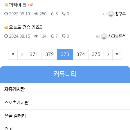
댓글
퍼펙이
40
등록일
조회
추천
비추천
등록자
2023.06.19
250
5
0
황구루
오늘도 건승 가즈아
등록일
조회
추천
비추천
등록자
2024.08.15
134
7
0
샤크솔류션
(first)
(previous)
(current)
(next)
(last)
371
372
373
374
375
커뮤니티
자유게시판
스포츠게시판
은꼴 갤러리
유머