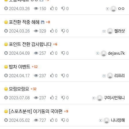
등록일
조회
추천
비추천
등록자
2024.03.26
150
0
0
ㅇㅇ
댓글
포전환 적중 헤헤
8
등록일
조회
추천
비추천
등록자
2024.03.26
329
0
0
젤러샷
댓글
포인트 전환 감사합니다
6
등록일
조회
추천
비추천
등록자
2024.04.09
257
0
0
dejavu7k
댓글
밥차 이벤트
12
등록일
조회
추천
비추천
등록자
2024.04.17
237
0
0
리프리
댓글
모링모링요
32
등록일
조회
추천
비추천
등록자
2023.07.08
237
2
0
구미시민워니
댓글
[스포츠분석] 이기동의 국야편
9
등록일
조회
추천
비추천
등록자
2024.05.02
727
0
0
니나장해