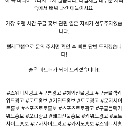
이 쪽 바닥이 그다지 크지 않습니다. 타업체들 대부분 저희
쪽에서 배워 나간 애들이지요.
가장 오랜 시간 구글 홍보 관련 일은 저희가 선두주자였습
니다.
텔레그램으로 문의 주시면 확인 후 빠른 답변 드리겠습니
다!
좋은 파트너가 되어 드리겠습니다!!
#스웨디시광고 #구름광고 #해외선물광고 #구글블랙키
워드광고 #토토홍보 #키워드홍보 #토토광고 #문자사이
트홍보 #스포츠토토홍보 #스포츠토토광고 #구글블랙키
워드홍보 #오피광고 #해외선물홍보 #키워드광고 #토토
사이트홍보 #문자사이트광고 #카지노홍보 #스웨디시홍