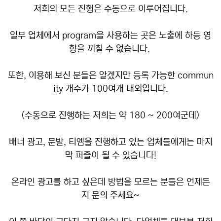
저희의 모든 진행은 수동으로 이루어집니다.
일부 업체에서 program을 사용하는 곳은 노출에 하등 영
향을 끼칠 수 없습니다.
또한, 이용해 보신 분들은 알겠지만 등록 가능한 commun
ity 개수가 100여개 내외입니다.
(수동으로 진행하는 저희는 약 180 ~ 200여군데)
배너 광고, 문발, 티엠을 진행하고 있는 업체들에게는 마지
막 퍼즐이 될 수 있습니다!
온라인 광고를 하고 싶은데 방법을 모르는 분들은 언제든
지 문의 주세요~