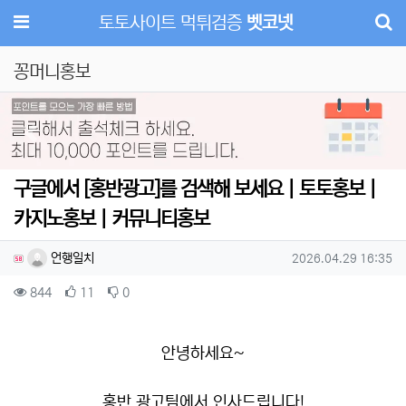
메뉴
토토사이트 먹튀검증
벳코넷
꽁머니홍보
Previous
Next
구글에서 [홍반광고]를 검색해 보세요 | 토토홍보 |
카지노홍보 | 커뮤니티홍보
작성자 정보
작성
작성일
언행일치
2026.04.29 16:35
컨텐츠 정보
조회
추천
비추천
844
11
0
본문
안녕하세요~
홍반 광고팀에서 인사드립니다!