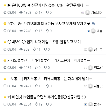
▶ 유니88벳 ◀ 신규카지노첫충10% _ 완전무제재 _…
등록일
조회
추천
비추천
등록자
08.04
1308
17
0
게로레이
⭐초이벳⭐ 카카오페이 이용가능 무사고 무제재 무제한❤️
등록일
조회
추천
비추천
등록자
08.04
2248
16
0
빅봄
⭕️빅보이⭕️ 업계 최다 게임 보유!! 깔끔하고 보기…
등록일
조회
추천
비추천
등록자
08.04
862
11
0
꽁나물
카지노솔루션 | 바카라솔루션 | 카지노분양 | 파싱솔루…
등록일
조회
추천
비추천
등록자
08.04
2234
9
0
최고얌
토토홍보 | 카지노홍보 | 커뮤니티홍보는 저희에게 맡겨…
등록일
조회
추천
비추천
등록자
08.04
2427
16
0
자몽맛
⭐[ 메인벳 ]⭐입플받으면서 추가입플!!⭕신규가입 50…
등록일
조회
추천
비추천
등록자
08.04
2364
19
0
똘추기