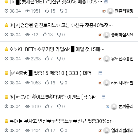
[⭐️[█【벳세븐"BET7"】신규 첫40% 매충10% …
등록일
조회
추천
비추천
등록자
08.04
1951
15
0
젠츄리챙짱
✴️[⭐️]검증된 안전토지노✨ 코난 ✨신규 첫충40%첫…
등록일
조회
추천
비추천
등록자
08.04
712
13
0
숭배하십시요
✡️✨KL BET✨✡️무기명 가입ok █ 매일 첫15매…
등록일
조회
추천
비추천
등록자
08.04
2298
7
0
유도선수흥민
[✅✡️▒★[█ 첫충15 매충10 【 333 】 테더 …
등록일
조회
추천
비추천
등록자
08.04
1053
16
0
라리사마노발
✴️[⭐️:EVE: ✌️이브벳✌️다양한 이벤트 [검증완…
등록일
조회
추천
비추천
등록자
08.04
1610
7
0
콘까올리
➡️▷▶ 무사고 안전❤️✨임팩트✨❤️신규 첫충30%or…
등록일
조회
추천
비추천
등록자
08.04
1404
17
0
얼레리껄레리