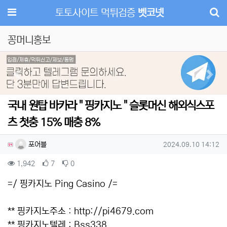
메뉴
토토사이트 먹튀검증
벳코넷
꽁머니홍보
Previous
Next
국내 원탑 바카라 " 핑카지노 " 슬롯머신 해외식스포
츠 첫충 15% 매충 8%
작성자 정보
작성
작성일
포어블
2024.09.10 14:12
컨텐츠 정보
조회
추천
비추천
1,942
7
0
본문
=/ 핑카지노 Ping Casino /=
** 핑카지노주소 :
http://pi4679.com
** 핑카지노텔레 : Bss338