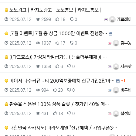
토토광고 | 카지노광고 | 토토홍보 | 카지노홍보 | …
등록일
조회
추천
비추천
등록자
2025.07.12
2599
18
0
게로레이
[7월 이벤트] 7월 총 상금 1000만 이벤트 진행중…
등록일
조회
추천
비추천
등록자
2025.07.12
1937
17
0
김부농
((다크호스)) 가상계좌발급가능 ( 단폴더무제재 )( …
등록일
조회
추천
비추천
등록자
2025.07.12
1358
6
0
자몽맛
댓글
️️메이저 다수커뮤니티 200억보증예치 신규가입2만머…
1
등록일
조회
추천
비추천
등록자
2025.07.12
994
20
0
비투비
환수율 적용된 100% 정품 슬롯 / 첫가입 40% 매…
등록일
조회
추천
비추천
등록자
2025.07.12
431
18
0
철정이
대한민국 라카지노! 파라오계열 "신규혜택 / 가입쿠폰3…