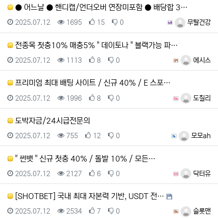
● 어느날 ● 핸디캡/언더오버 연장미포함 ● 배당합 3…
등록일
조회
추천
비추천
등록자
2025.07.12
1695
15
0
무탈건강
전종목 첫충10% 매충5% " 데이토나 " 블랙가능 파…
등록일
조회
추천
비추천
등록자
2025.07.12
1113
8
0
에시스
프리미엄 최대 배팅 사이트 / 신규 40% / E 스포…
등록일
조회
추천
비추천
등록자
2025.07.12
1996
8
0
도칠리
도박자금/24시급전문의
등록일
조회
추천
비추천
등록자
2025.07.12
755
12
0
모모ah
" 썬뱃 " 신규 첫충 40% / 돌발 10% / 모든…
등록일
조회
추천
비추천
등록자
2025.07.12
2127
6
0
닥터유
[SHOTBET] 국내 최대 자본력 기반, USDT 전…
등록일
조회
추천
비추천
등록자
2025.07.12
2534
7
0
슬롯맨