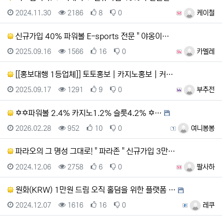
등록일
조회
추천
비추천
등록자
2024.11.30
2186
8
0
케이철
신규가입 40% 파워볼 E-sports 전문 " 야옹이…
등록일
조회
추천
비추천
등록자
2025.09.16
1566
16
0
카멜레
[[홍보대행 1등업체]] 토토홍보 | 카지노홍보 | 커…
등록일
조회
추천
비추천
등록자
2025.09.17
1291
9
0
부추전
✡️✡️파워볼 2.4% 카지노1.2% 슬롯4.2% ✡️…
등록일
조회
추천
비추천
등록자
2026.02.28
952
10
0
여니봉봉
파라오의 그 명성 그대로! " 파라존 " 신규가입 3만…
등록일
조회
추천
비추천
등록자
2024.12.06
2758
6
0
팔사하
️원화(KRW) 1만원 드림 오직 홀덤을 위한 플랫폼 …
등록일
조회
추천
비추천
등록자
2024.12.07
1616
16
0
레쿠