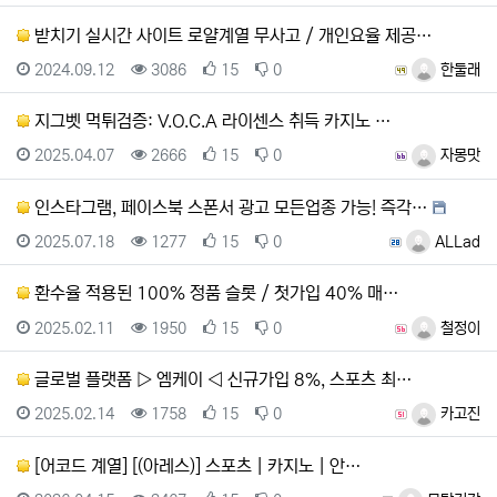
받치기 실시간 사이트 로얄계열 무사고 / 개인요율 제공…
등록일
조회
추천
비추천
등록자
2024.09.12
3086
15
0
한둘래
지그벳 먹튀검증: V.O.C.A 라이센스 취득 카지노 …
등록일
조회
추천
비추천
등록자
2025.04.07
2666
15
0
자몽맛
인스타그램, 페이스북 스폰서 광고 모든업종 가능! 즉각…
등록일
조회
추천
비추천
등록자
2025.07.18
1277
15
0
ALLad
환수율 적용된 100% 정품 슬롯 / 첫가입 40% 매…
등록일
조회
추천
비추천
등록자
2025.02.11
1950
15
0
철정이
글로벌 플랫폼 ▷ 엠케이 ◁ 신규가입 8%, 스포츠 최…
등록일
조회
추천
비추천
등록자
2025.02.14
1758
15
0
카고진
[어코드 계열] [(아레스)] 스포츠 | 카지노 | 안…