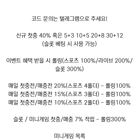
코드 문의는 텔레그램으로 주세요!
신규 첫충 40% 혹은 5+3 10+5 20+8 30+12
(슬롯 베팅 시 사용 가능)
이벤트 혜택 받을 시 롤링(스포츠 100%/라이브 200%/
슬롯 300%)
매일 첫충전/매충전 20%(스포츠 4폴더) - 롤링100%
매일 첫충전/매충전 15%(스포츠 3폴더) - 롤링100%
매일 첫충전/매충전 10%(스포츠 2폴더) - 롤링100%
슬롯 / 미니게임 첫충/매충 7% 적립 - 롤링300%
미니게임 목록