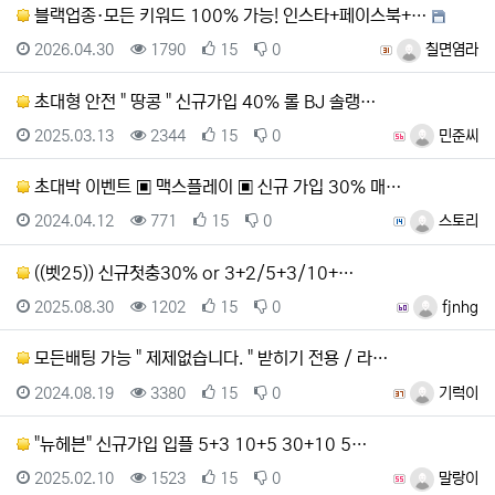
블랙업종·모든 키워드 100% 가능! 인스타+페이스북+…
등록일
조회
추천
비추천
등록자
2026.04.30
1790
15
0
칠면염라
초대형 안전 " 땅콩 " 신규가입 40% 롤 BJ 솔랭…
등록일
조회
추천
비추천
등록자
2025.03.13
2344
15
0
민준씨
초대박 이벤트 ▣ 맥스플레이 ▣ 신규 가입 30% 매…
등록일
조회
추천
비추천
등록자
2024.04.12
771
15
0
스토리
((벳25)) 신규첫충30% or 3+2/5+3/10+…
등록일
조회
추천
비추천
등록자
2025.08.30
1202
15
0
fjnhg
모든배팅 가능 " 제제없습니다. " 받히기 전용 / 라…
등록일
조회
추천
비추천
등록자
2024.08.19
3380
15
0
기럭이
"뉴헤븐" 신규가입 입플 5+3 10+5 30+10 5…
등록일
조회
추천
비추천
등록자
2025.02.10
1523
15
0
말랑이