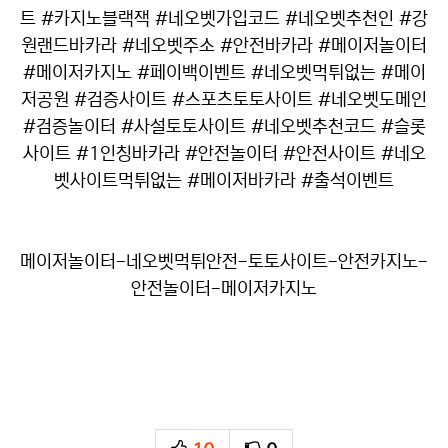
트 #카지노블랙잭 #네오벳가입코드 #네오벳추천인 #강
원랜드바카라 #네오벳주소 #안전바카라 #메이저놀이터
#메이저카지노 #페이백이벤트 #네오벳먹튀없는 #메이
저공원 #검증사이트 #스포츠토토사이트 #네오벳도메인
#검증놀이터 #사설토토사이트 #네오벳추천코드 #슬롯
사이트 #1인칭바카라 #안전놀이터 #안전사이트 #네오
벳사이트먹튀없는 #메이저바카라 #출석이벤트
메이저놀이터-네오벳먹튀안전-토토사이트-안전카지노-
안전놀이터-메이저카지노