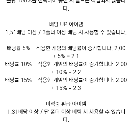
롤링 100%를 선택하여 충전 시 골드는 적립되지 않습니
다.
배당 UP 아이템
1.51배당 이상 / 3폴더 이상 베팅 시 사용할 수 있습니다.
배당률 5% - 적용한 게임의 배당률이 증가합니다. 2.00
+ 5% = 2.1
배당률 10% - 적용한 게임의 배당률이 증가합니다. 2.00
+ 10% = 2.2
배당률 15% - 적용한 게임의 배당률이 증가합니다. 2.00
+ 15% = 2.3
미적중 환급 아이템
1.31배당 이상 / 단 폴더 이상 베팅 시 사용할 수 있습니
다.