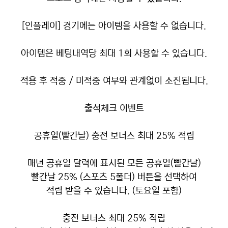
[인플레이] 경기에는 아이템을 사용할 수 없습니다.
아이템은 베팅내역당 최대 1회 사용할 수 있습니다.
적용 후 적중 / 미적중 여부와 관계없이 소진됩니다.
출석체크 이벤트
공휴일(빨간날) 충전 보너스 최대 25% 적립
매년 공휴일 달력에 표시된 모든 공휴일(빨간날)
빨간날 25% (스포츠 5폴더) 버튼을 선택하여
적립 받을 수 있습니다. (토요일 포함)
충전 보너스 최대 25% 적립