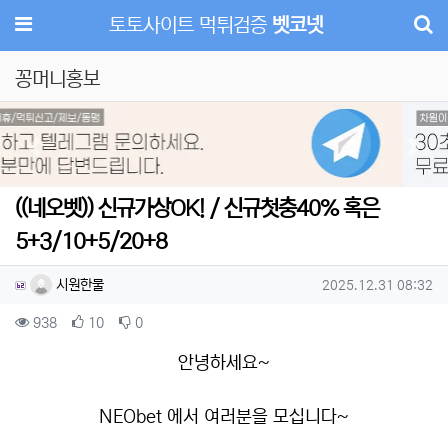
메뉴
토토사이트 먹튀검증
벳코넷
꽁머니홍보
Previous
Next
((네오벳)) 신규가상OK! / 신규첫충40% 혹은
5+3/10+5/20+8
작성자 정보
작성
작성일
시원한물
2025.12.31 08:32
컨텐츠 정보
조회
추천
비추천
938
10
0
본문
안녕하세요~
NEObet 에서 여러분을 모십니다~