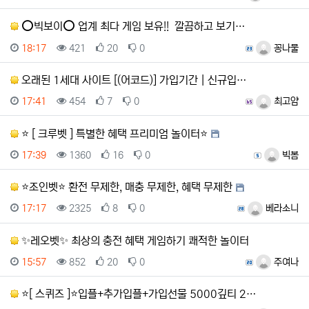
⭕️빅보이⭕️ 업계 최다 게임 보유!! 깔끔하고 보기…
등록일
조회
추천
비추천
등록자
18:17
421
20
0
꽁나물
오래된 1세대 사이트 [(어코드)] 가입기간 | 신규입…
등록일
조회
추천
비추천
등록자
17:41
454
7
0
최고얌
⭐ [ 크루벳 ] 특별한 혜택 프리미엄 놀이터⭐
등록일
조회
추천
비추천
등록자
17:39
1360
16
0
빅봄
⭐조인벳⭐ 환전 무제한, 매충 무제한, 혜택 무제한
등록일
조회
추천
비추천
등록자
17:17
2325
8
0
베라소니
✨레오벳✨ 최상의 충전 혜택 게임하기 쾌적한 놀이터
등록일
조회
추천
비추천
등록자
15:57
852
20
0
주여나
⭐[ 스퀴즈 ]⭐입플+추가입플+가입선물 5000깊티 2…