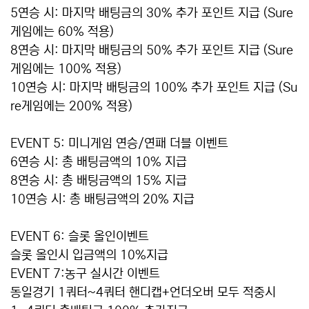
5연승 시: 마지막 배팅금의 30% 추가 포인트 지급 (Sure
게임에는 60% 적용)
8연승 시: 마지막 배팅금의 50% 추가 포인트 지급 (Sure
게임에는 100% 적용)
10연승 시: 마지막 배팅금의 100% 추가 포인트 지급 (Su
re게임에는 200% 적용)
EVENT 5: 미니게임 연승/연패 더블 이벤트
6연승 시: 총 배팅금액의 10% 지급
8연승 시: 총 배팅금액의 15% 지급
10연승 시: 총 배팅금액의 20% 지급
EVENT 6: 슬롯 올인이벤트
슬롯 올인시 입금액의 10%지급
EVENT 7:농구 실시간 이벤트
동일경기 1쿼터~4쿼터 핸디캡+언더오버 모두 적중시