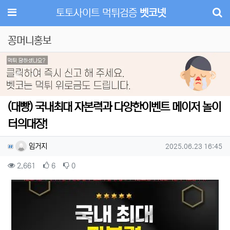
메뉴
토토사이트 먹튀검증
벳코넷
꽁머니홍보
Previous
Next
(대빵) 국내최대 자본력과 다양한이벤트 메이저 놀이
터의대장!
작성자 정보
작성
작성일
임거지
2025.06.23 16:45
컨텐츠 정보
조회
추천
비추천
2,661
6
0
본문