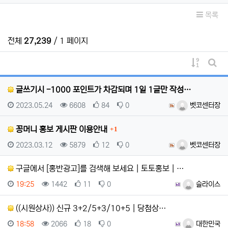
목록
전체
27,239
/ 1 페이지
게시물 
게시
글쓰기시 -1000 포인트가 차감되며 1일 1글만 작성…
등록일
조회
추천
비추천
등록자
2023.05.24
6608
84
0
벳코센터장
댓글
꽁머니 홍보 게시판 이용안내
1
등록일
조회
추천
비추천
등록자
2023.03.12
5879
12
0
벳코센터장
구글에서 [홍반광고]를 검색해 보세요 | 토토홍보 | …
등록일
조회
추천
비추천
등록자
19:25
1442
11
0
슬라이스
((시원상사)) 신규 3+2/5+3/10+5 | 당첨상…
등록일
조회
추천
비추천
등록자
18:58
2066
18
0
대한민국