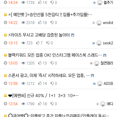
등록일
조회
추천
비추천
등록자
14:24
1733
14
0
똘추기
⭐[ 메인벳 ]⭐승인선물 5천깊티 !! 입플+추가입플!…
등록일
조회
추천
비추천
등록자
14:22
2318
19
0
wndid
⚡️라이즈 무사고 고배당 검증된 놀이터
등록일
조회
추천
비추천
등록자
13:15
723
7
0
seok2
블랙키워드 모든 업종 OK! 인스타그램 페이스북 스레드…
등록일
조회
추천
비추천
등록자
13:05
1205
13
0
칠면염라
스폰서 광고, 이제 '즉시' 시작하세요. 모든 업종, …
등록일
조회
추천
비추천
등록자
12:59
1212
14
0
ADSB
❤️[에쎈씨] 신규 40% / 1+1 3+3 10+…
등록일
조회
추천
비추천
등록자
12:54
1790
18
0
애디
⭕큐어벳⭕-입플받고 추가 입플!⭐프리매치/인플레이 동시…