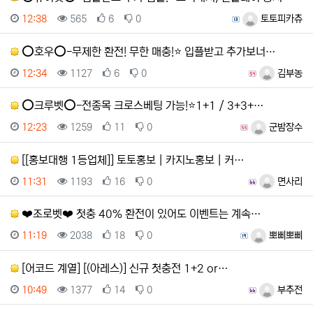
등록일
조회
추천
비추천
등록자
12:38
565
6
0
토토피카츄
⭕호우⭕-무제한 환전! 무한 매충!⭐ 입플받고 추가보너…
등록일
조회
추천
비추천
등록자
12:34
1127
6
0
김부농
⭕크루벳⭕-전종목 크로스베팅 가능!⭐1+1 / 3+3+…
등록일
조회
추천
비추천
등록자
12:23
1259
11
0
군밤장수
[[홍보대행 1등업체]] 토토홍보 | 카지노홍보 | 커…
등록일
조회
추천
비추천
등록자
11:31
1193
16
0
면사리
❤️조로벳❤️ 첫충 40% 환전이 있어도 이벤트는 계속…
등록일
조회
추천
비추천
등록자
11:19
2038
18
0
뽀삐뽀삐
[어코드 계열] [(아레스)] 신규 첫충전 1+2 or…
등록일
조회
추천
비추천
등록자
10:49
1377
14
0
부추전