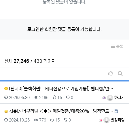
등록된 댓글이 없습니다.
로그인한 회원만 댓글 등록이 가능합니다.
목록
전체
27,246
/ 430 페이지
추천순 
게시
(원데이[블랙회원도 테더전용으로 가입가능]) 핸디캡/언…
등록일
조회
추천
비추천
등록자
2026.05.30
2166
15
0
하다가
◁◆▷ 너구리벳 ◁◆▷ 매일첫충/매충20% | 당첨한도…
등록일
조회
추천
비추천
등록자
2024.10.26
776
15
0
빨강파랑