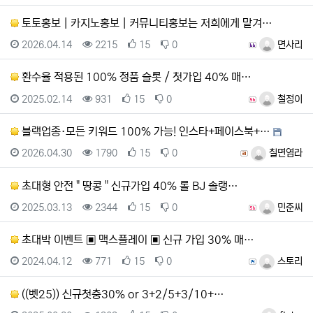
토토홍보 | 카지노홍보 | 커뮤니티홍보는 저희에게 맡겨…
등록일
조회
추천
비추천
등록자
2026.04.14
2215
15
0
면사리
환수율 적용된 100% 정품 슬롯 / 첫가입 40% 매…
등록일
조회
추천
비추천
등록자
2025.02.14
931
15
0
철정이
블랙업종·모든 키워드 100% 가능! 인스타+페이스북+…
등록일
조회
추천
비추천
등록자
2026.04.30
1790
15
0
칠면염라
초대형 안전 " 땅콩 " 신규가입 40% 롤 BJ 솔랭…
등록일
조회
추천
비추천
등록자
2025.03.13
2344
15
0
민준씨
초대박 이벤트 ▣ 맥스플레이 ▣ 신규 가입 30% 매…
등록일
조회
추천
비추천
등록자
2024.04.12
771
15
0
스토리
((벳25)) 신규첫충30% or 3+2/5+3/10+…