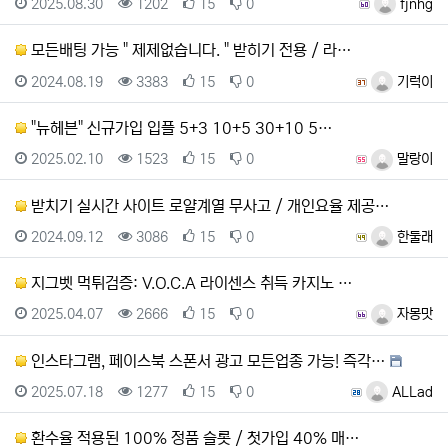
등록일
조회
추천
비추천
등록자
2025.08.30
1202
15
0
fjnhg
모든배팅 가능 " 제제없습니다. " 받히기 전용 / 라…
등록일
조회
추천
비추천
등록자
2024.08.19
3383
15
0
기럭이
"뉴헤븐" 신규가입 입플 5+3 10+5 30+10 5…
등록일
조회
추천
비추천
등록자
2025.02.10
1523
15
0
말랑이
받치기 실시간 사이트 로얄계열 무사고 / 개인요율 제공…
등록일
조회
추천
비추천
등록자
2024.09.12
3086
15
0
한둘래
지그벳 먹튀검증: V.O.C.A 라이센스 취득 카지노 …
등록일
조회
추천
비추천
등록자
2025.04.07
2666
15
0
자몽맛
인스타그램, 페이스북 스폰서 광고 모든업종 가능! 즉각…
등록일
조회
추천
비추천
등록자
2025.07.18
1277
15
0
ALLad
환수율 적용된 100% 정품 슬롯 / 첫가입 40% 매…