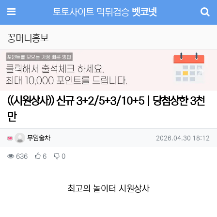
메뉴
토토사이트 먹튀검증
벳코넷
꽁머니홍보
Previous
Next
((시원상사)) 신규 3+2/5+3/10+5 | 당첨상한 3천
만
작성자 정보
작성
작성일
무임술차
2026.04.30 18:12
컨텐츠 정보
조회
추천
비추천
636
6
0
본문
최고의 놀이터 시원상사