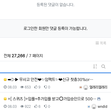
등록된 댓글이 없습니다.
로그인한 회원만 댓글 등록이 가능합니다.
목록
전체
27,266
/ 7 페이지
게시물 
게시
➡️▷▶ 무사고 안전❤️✨임팩트✨❤️신규 첫충30%or…
등록일
조회
추천
비추천
등록자
08.03
653
9
0
얼레리껄레리
⭐[ 스퀴즈 ]⭐입플+추가입플 받고⭕가입승인으로 500…
등록일
조회
추천
비추천
등록자
08.03
922
6
0
wndid