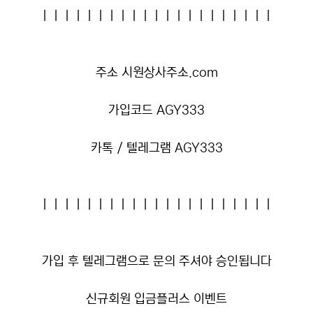
ㅣㅣㅣㅣㅣㅣㅣㅣㅣㅣㅣㅣㅣㅣㅣㅣㅣㅣㅣㅣㅣ
주소
시원상사주소.com
가입코드 AGY333
카톡 / 텔레그램 AGY333
ㅣㅣㅣㅣㅣㅣㅣㅣㅣㅣㅣㅣㅣㅣㅣㅣㅣㅣㅣㅣㅣ
가입 후 텔레그램으로 문의 주셔야 승인됩니다
신규회원 입금플러스 이벤트