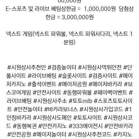
00,000원
E-스포츠 및 라이브 베팅상한금 = 1,000,000원 당첨상
한금 = 3,000,000원
넥스트 게임(넥스트 파워볼, 넥스트 파워사다리, 넥스트 1
분링)
#시원상사추천인 #검증놀이터 #시원상사먹튀안전 #단
폴사이트 #라이브베팅 #슬롯사이트 #검증사이트 #메이
저카지노 #출석이벤트 #메이저공원 #메이저바카라 #보
스코어게임 #안전사이트 #동행파워볼 #페이백이벤트 #
라이브배팅 #시원상사주소 #토토mlb #스포츠토토사이
트 #안전놀이터 #바카라보너스 #시원상사가입코드 #1
인칭바카라 #시원상사도메인 #토토사이트 #시원상사코
드 #동행복권 #안전카지노 #333에이전시 #안전바카라
#안전공원 #메이저놀이터 #시원상사추천코드 #카지노