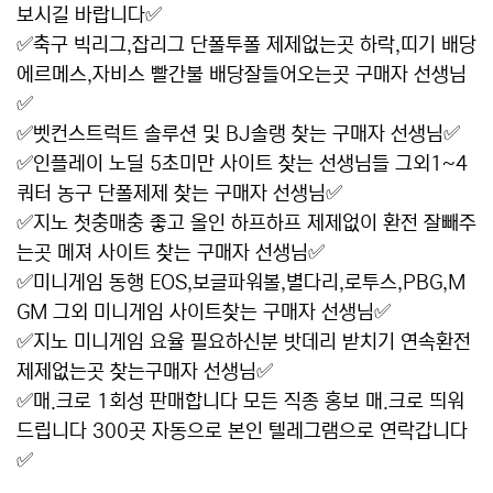
보시길 바랍니다✅
✅축구 빅리그,잡리그 단폴투폴 제제없는곳 하락,띠기 배당
에르메스,자비스 빨간불 배당잘들어오는곳 구매자 선생님
✅
✅벳컨스트럭트 솔루션 및 BJ솔랭 찾는 구매자 선생님✅
✅인플레이 노딜 5초미만 사이트 찾는 선생님들 그외1~4
쿼터 농구 단폴제제 찾는 구매자 선생님✅
✅지노 첫충매충 좋고 올인 하프하프 제제없이 환전 잘빼주
는곳 메져 사이트 찾는 구매자 선생님✅
✅미니게임 동행 EOS,보글파워볼,별다리,로투스,PBG,M
GM 그외 미니게임 사이트찾는 구매자 선생님✅
✅지노 미니게임 요율 필요하신분 밧데리 받치기 연속환전
제제없는곳 찾는구매자 선생님✅
✅매.크로 1회성 판매합니다 모든 직종 홍보 매.크로 띄워
드립니다 300곳 자동으로 본인 텔레그램으로 연락갑니다
✅