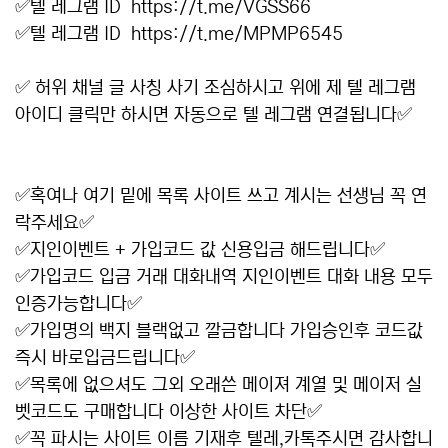
✅텔 레그램 ID https://t.me/VGSS66
✅텔 레그램 ID https://t.me/MPMP6545
✅ 허위 채널 글 사칭 사기 조심하시고 위에 제 텔 레그램
아이디 클릭만 하시면 자동으로 텔 레그램 연결됩니다✅
✅혹여나 여기 밑에 목록 사이트 쓰고 계시는 선생님 꼭 연
락주세요✅
✅지인이벤트 + 가입코드 값 신용입금 해드립니다✅
✅가입코드 입금 거래 대화내역 지인이벤트 대화 내용 모두
인증가능합니다✅
✅가입명의 백지 블랙없고 깔금합니다 가입승인후 코드값
즉시 바로입금드립니다✅
✅목록에 없으셔도 그외 오래쓴 메이져 계열 및 메이저 실
벳코드도 구매합니다 이상한 사이트 차단✅
✅꼭 파시는 사이트 이름 기재후 텔레,카톡주시면 감사합니