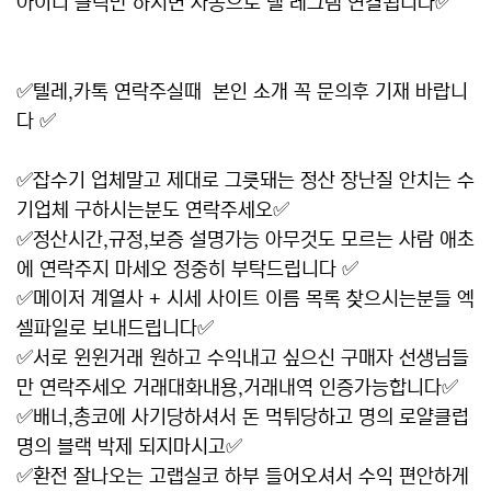
아이디 클릭만 하시면 자동으로 텔 레그램 연결됩니다✅
✅텔레,카톡 연락주실때 본인 소개 꼭 문의후 기재 바랍니
다 ✅
✅잡수기 업체말고 제대로 그릇돼는 정산 장난질 안치는 수
기업체 구하시는분도 연락주세오✅
✅정산시간,규정,보증 설명가능 아무것도 모르는 사람 애초
에 연락주지 마세오 정중히 부탁드립니다 ✅
✅메이저 계열사 + 시세 사이트 이름 목록 찾으시는분들 엑
셀파일로 보내드립니다✅
✅서로 윈윈거래 원하고 수익내고 싶으신 구매자 선생님들
만 연락주세오 거래대화내용,거래내역 인증가능합니다✅
✅배너,총코에 사기당하셔서 돈 먹튀당하고 명의 로얄클럽
명의 블랙 박제 되지마시고✅
✅환전 잘나오는 고랩실코 하부 들어오셔서 수익 편안하게