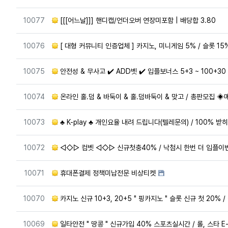
번호
10077
[[[어느날]]] 핸디캡/언더오버 연장미포함 | 배당합 3.80
번호
10076
[ 대형 커뮤니티 인증업체 ] 카지노, 미니게임 5% / 슬롯 15%
번호
10075
안전성 & 무사고 ✔️ ADD벳 ✔️ 입플보너스 5+3 ~ 100+30 
번호
10074
온라인 홀.덤 & 바둑이 & 홀.덤바둑이 & 맞고 / 총판모집 
번호
10073
♣️ K-play ♣️ 개인요율 내려 드립니다(텔레문의) / 100% 받
번호
10072
◁◇▷ 컴벳 ◁◇▷ 신규첫충40% / 낙첨시 한번 더 입플이
번호
10071
휴대폰결제 정책미납전문 비상티켓
번호
10070
카지노 신규 10+3, 20+5 " 핑카지노 " 슬롯 신규 첫 20% /
번호
10069
일타안전 " 땅콩 " 신규가입 40% 스포츠실시간 / 롤, 스타 E-