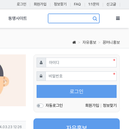
로그인
회원가입
정보찾기
FAQ
1:1문의
신고글
보
동맹사이트
자유홍보
꽁머니홍보
필수
아이디
필수
비밀번호
Next
로그인
자동로그인
회원가입
정보찾기
일
자유홍보
4.03.23 12:26