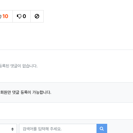
10
0
추천
비추천
신고
등록된 댓글이 없습니다.
회원만 댓글 등록이 가능합니다.
검색어