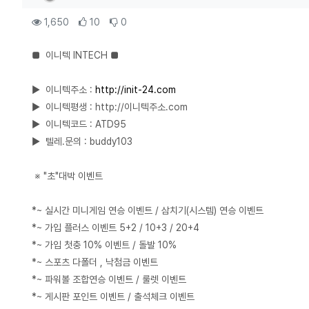
컨텐츠 정보
조회
추천
비추천
1,650
10
0
본문
■ 이니텍 INTECH ■
▶️ 이니텍주소 :
http://init-24.com
▶️ 이니텍평생 : http://이니텍주소.com
▶️ 이니텍코드 : ATD95
▶️ 텔레.문의 : buddy103
※ "초"대박 이벤트
*~ 실시간 미니게임 연승 이벤트 / 삼치기(시스템) 연승 이벤트
*~ 가입 플러스 이벤트 5+2 / 10+3 / 20+4
*~ 가입 첫충 10% 이벤트 / 돌발 10%
*~ 스포츠 다폴더 , 낙첨금 이벤트
*~ 파워볼 조합연승 이벤트 / 룰렛 이벤트
*~ 게시판 포인트 이벤트 / 출석체크 이벤트