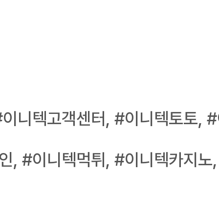
#이니텍고객센터, #이니텍토토, 
, #이니텍먹튀, #이니텍카지노,