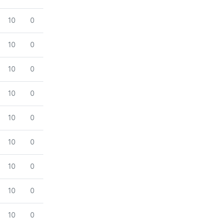
추천
비추천
10
0
추천
비추천
10
0
추천
비추천
10
0
추천
비추천
10
0
추천
비추천
10
0
추천
비추천
10
0
추천
비추천
10
0
추천
비추천
10
0
추천
비추천
10
0