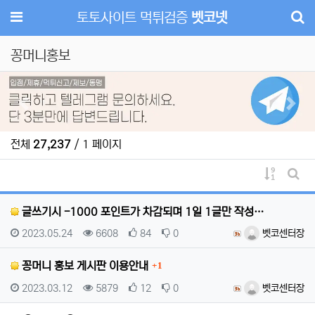
메뉴
토토사이트 먹튀검증
벳코넷
꽁머니홍보
Previous
Next
전체
27,237
/ 1 페이지
게시물 
게시
글쓰기시 -1000 포인트가 차감되며 1일 1글만 작성…
등록일
조회
추천
비추천
등록자
2023.05.24
6608
84
0
벳코센터장
댓글
꽁머니 홍보 게시판 이용안내
1
등록일
조회
추천
비추천
등록자
2023.03.12
5879
12
0
벳코센터장