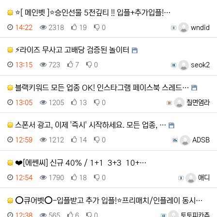
⭐[ 메인벳 ]⭐승인선물 5천깊티 !! 입플+추가입플!…
등록일
조회
추천
비추천
등록자
14:22
2318
19
0
wndid
⚡️라이즈 무사고 고배당 검증된 놀이터
등록일
조회
추천
비추천
등록자
13:15
723
7
0
seok2
블랙키워드 모든 업종 OK! 인스타그램 페이스북 스레드…
등록일
조회
추천
비추천
등록자
13:05
1205
13
0
칠면염라
스폰서 광고, 이제 '즉시' 시작하세요. 모든 업종, …
등록일
조회
추천
비추천
등록자
12:59
1212
14
0
ADSB
❤️[에쎈씨] 신규 40% / 1+1 3+3 10+…
등록일
조회
추천
비추천
등록자
12:54
1790
18
0
애디
⭕큐어벳⭕-입플받고 추가 입플!⭐프리매치/인플레이 동시…
등록일
조회
추천
비추천
등록자
12:38
565
6
0
토토피카츄