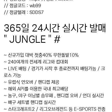
// 정글코드 : wb99
// 정글텔레 : SDDS7
365일 24시간 실시간 발매
" JUNGLE " #
~ 신규가입 대박 첫충40% 무한돌발10%
~ 240여개의 전세계 리그와 컵대회
~ LIVE 배팅 / 경기가 시작 후 종료전까지 배팅가능 / 크
로스 가능
~ 유럽식 언오버 / 핸디캡 제공
~ 해외 API를 이용한 국내 최고배당
~ 농구, 야구 이닝별 승무패 , 핸디캡 오버 / 언더 실시간
~ 배구 세트별 핸디캡 실시간
~ 스타크래프트2 / 리그오브레전드 등 E-SPORTS 전종