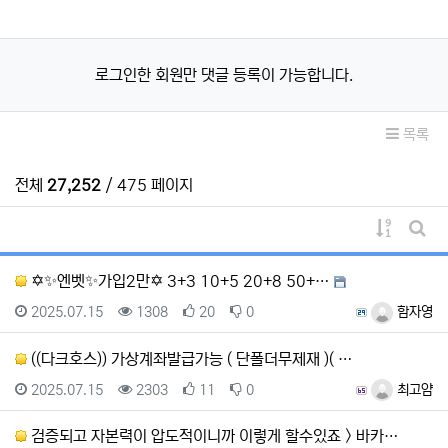
로그인한 회원만 댓글 등록이 가능합니다.
목록
전체
27,252
/ 475 페이지
게시물 
게시
✡️✨엔벳✨가입2만✡️ 3+3 10+5 20+8 50+…
등록일
조회
추천
비추천
등록자
2025.07.15
1308
20
0
함자영
((다크호스)) 가상계좌발급가능 ( 단폴더무제재 )( …
등록일
조회
추천
비추천
등록자
2025.07.15
2303
11
0
최고얌
검증되고 자본력이 압도적이니까 이렇게 할수있죠 > 바카…