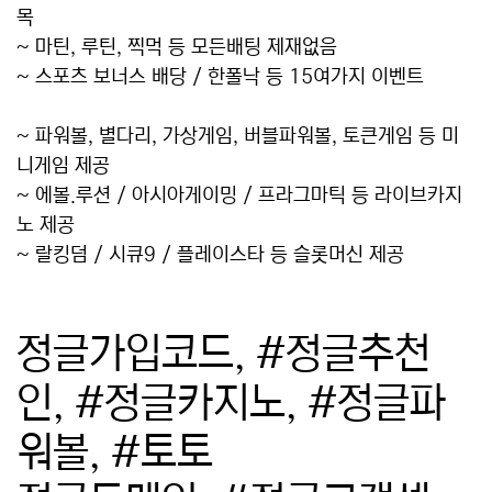
목
~ 마틴, 루틴, 찍먹 등 모든배팅 제재없음
~ 스포츠 보너스 배당 / 한폴낙 등 15여가지 이벤트
~ 파워볼, 별다리, 가상게임, 버블파워볼, 토큰게임 등 미
니게임 제공
~ 에볼.루션 / 아시아게이밍 / 프라그마틱 등 라이브카지
노 제공
~ 랄킹덤 / 시큐9 / 플레이스타 등 슬롯머신 제공
정글가입코드, #정글추천
인, #정글카지노, #정글파
워볼, #토토