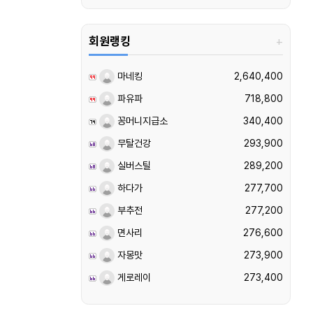
회원랭킹
마네킹
2,640,400
파유파
718,800
꽁머니지급소
340,400
무탈건강
293,900
실버스틸
289,200
하다가
277,700
부추전
277,200
면사리
276,600
자몽맛
273,900
게로레이
273,400