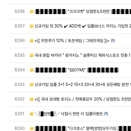
번호
8298
[█[█[█[█[█[█[█[ "크크크벳" 당첨한도5천만 ]█]█]█]█]
번호
8297
신규가입 첫 30% ✔️ ADD벳 ✔️ 입플보너스 카지노 가입첫 
번호
8296
<([ 무한추가 10% / 토큰게임 / 그래프게임 ])>
번호
8295
국내 원탑 바카라 " 핑카지노 " 슬롯머신 해외식스포츠 첫충 1
번호
8294
[█[█[█[█[█[█[█[ "짐(GYM)" ]█]█]█]█]█]█]█]
번호
8293
신규가입 입플 3+1 5+2 10+3 20+4 30+6 모든배팅 완
번호
8292
<([ 국내 초대형 토지노 / 첫매충모두 20% / 당첨한도 5천만원
번호
8291
╲⎝█컴벳█⎠╱ 낙첨시 한번 더 입플이벤트
번호
8290
[█[█[█[█[█[█[█[ "다크호스" 블랙(양방)모두가입 ]█]█]█]