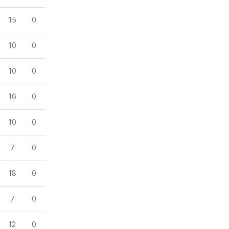
추천
비추천
15
0
추천
비추천
10
0
추천
비추천
10
0
추천
비추천
16
0
추천
비추천
10
0
추천
비추천
7
0
추천
비추천
18
0
추천
비추천
7
0
추천
비추천
12
0