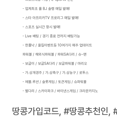
- 업계최초 롤 BJ 솔랭 매일 발매!
- 스타 아프리카TV 프로리그 매일 발매!
- 스포츠 실시간 항시 발매!
- Live 배팅 / 경기 종료 전까지 배팅가능
- 한폴낙 / 올킬이벤트등 10여가지 매주 업데이트
파워볼 / 해외식파워볼 / 파워SA다리 / 슈~맨
- 보글이 / 보글SA다리 / 보글파워볼 / 마리오
- 가.상개경주 / 가.상축구 / 가.상농구 / 로투스
- 에볼.루션 / 슬롯게임 / 토큰게임 / 슈파워볼
- 별다리 / 스카이파크 / 바이낸스게임 / 크라운카지노
땅콩가입코드, #땅콩추천인, 