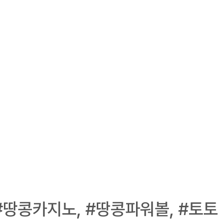
#땅콩카지노, #땅콩파워볼, #토토