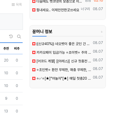
냠냠
02:10
다음에도 벳코넷의 보증으로 이용하시기를 바랍니다.
목록
등록자
등록일
너구리
08.07
힘내세요.. 이제안전한곳쓰세요
꽁머니 정보
날짜순 정렬
게시판 검색
등록일
08.07
((신규40%)) 네오벳이 좋은 곳인 건 너무나도 유명하지요
추천
비추
등록일
08.07
카카오페이 입금가능 ⭐초이벳⭐ 주의 입장하면 모든일 잘풀림❤
등록일
추천
비추천
08.07
20
0
[어코드 계열] [(아레스)] 신규 첫충전 1+2 or 30% | 매일첫충 20% 무한매충 10%
등록일
08.07
⭐조인벳⭐ 환전 무제한, 매충 무제한, 혜택 무제한
추천
비추천
10
0
등록일
08.07
⭐️✅⭐️[★]"야놀자"[★] 매일 첫충20 매충10 연장미포 축구승옵 ⭐️✅⭐️
추천
비추천
10
0
추천
비추천
9
0
추천
비추천
13
0