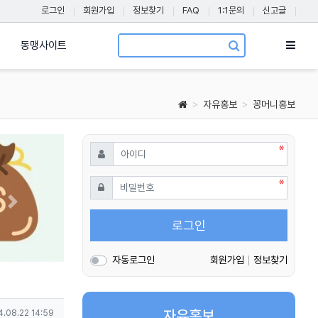
로그인
회원가입
정보찾기
FAQ
1:1문의
신고글
보
동맹사이트
자유홍보
꽁머니홍보
필수
아이디
필수
비밀번호
Next
로그인
자동로그인
회원가입
정보찾기
일
자유홍보
.08.22 14:59