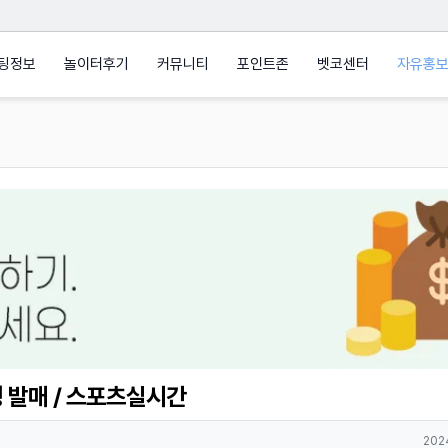
팅정보
놀이터후기
커뮤니티
포인트존
벳코센터
자유홍
랭 발매 / 스포츠실시간
작성
2024