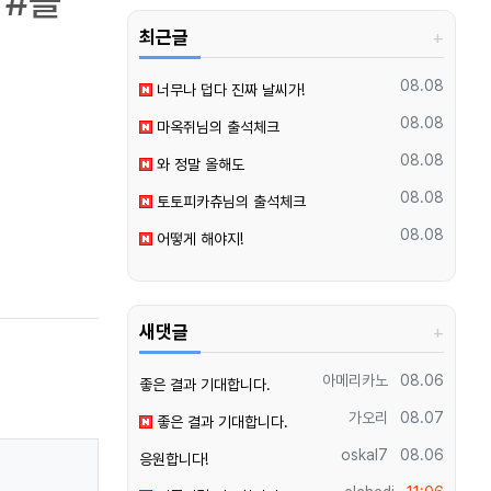
 #볼
최근글
등록일
08.08
너무나 덥다 진짜 날씨가!
등록일
08.08
마옥쥐님의 출석체크
등록일
08.08
와 정말 올해도
등록일
08.08
토토피카츄님의 출석체크
등록일
08.08
어떻게 해야지!
새댓글
등록자
등록일
아메리카노
08.06
좋은 결과 기대합니다.
등록자
등록일
가오리
08.07
좋은 결과 기대합니다.
등록자
등록일
oskal7
08.06
응원합니다!
등록자
등록일