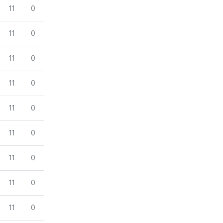
추천
비추천
11
0
추천
비추천
11
0
추천
비추천
11
0
추천
비추천
11
0
추천
비추천
11
0
추천
비추천
11
0
추천
비추천
11
0
추천
비추천
11
0
추천
비추천
11
0