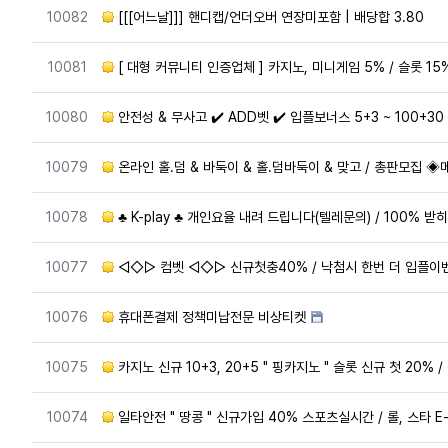
번호
10082
[[[어느날]]] 핸디캡/언더오버 연장미포함 | 배당합 3.80
번호
10081
[ 대형 커뮤니티 인증업체 ] 카지노, 미니게임 5% / 슬롯 15%
번호
10080
안전성 & 무사고 ✔️ ADD벳 ✔️ 입플보너스 5+3 ~ 100+30 
번호
10079
온라인 홀.덤 & 바둑이 & 홀.덤바둑이 & 맞고 / 총판모집 
번호
10078
♣️ K-play ♣️ 개인요율 내려 드립니다(텔레문의) / 100% 받
번호
10077
◁◇▷ 컴벳 ◁◇▷ 신규첫충40% / 낙첨시 한번 더 입플이
번호
10076
휴대폰결제 정책미납전문 비상티켓
번호
10075
카지노 신규 10+3, 20+5 " 핑카지노 " 슬롯 신규 첫 20% /
번호
10074
일타안전 " 땅콩 " 신규가입 40% 스포츠실시간 / 롤, 스타 E-