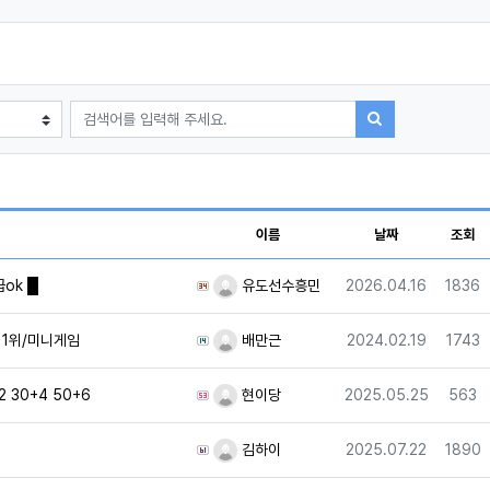
검색어
검색하기
이름
날짜
조회
등록자
등록일
조회
급ok █
유도선수흥민
2026.04.16
1836
등록자
등록일
조회
 1위/미니게임
배만근
2024.02.19
1743
등록자
등록일
조회
2 30+4 50+6
현이당
2025.05.25
563
등록자
등록일
조회
김하이
2025.07.22
1890