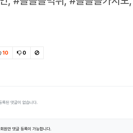
, #볼볼볼먹튀, #볼볼볼카지노,
10
0
추천
비추천
신고
등록된 댓글이 없습니다.
회원만 댓글 등록이 가능합니다.