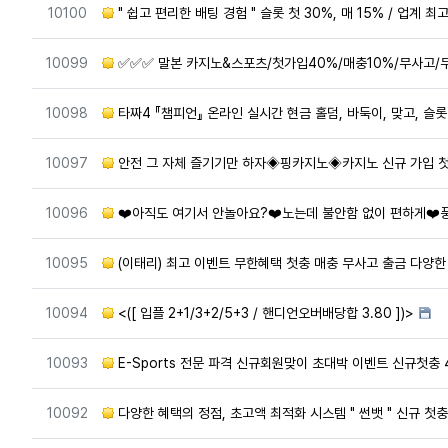
번호
10100
" 쉽고 편리한 배팅 경험 " 슬롯 첫 30%, 매 15% / 업계 최
번호
10099
✅✅✅ 말본 카지노&스포츠/첫가입40%/매충10%/무사고/무제재/출첵/유럽형/
번호
10098
타짜4 『챔피언』 온라인 실시간 현금 홀덤, 바둑이, 맞고, 슬롯
번호
10097
안전 그 자체 즐기기만 하자◈핑카지노◈카지노 신규 가입 첫충전
번호
10096
❤️아직도 여기서 안놀아요?❤️노는데 불안함 없이 편하게❤️풍
번호
10095
(이태리) 최고 이벤트 무한혜택 첫충 매충 무사고 출금 다양한
번호
10094
<([ 입플 2+1/3+2/5+3 / 핸디언오버배당합 3.80 ])>
번호
10093
E-Sports 전문 파격 신규회원맞이 초대박 이벤트 신규첫충
번호
10092
다양한 혜택의 정점, 초고액 최적화 시스템 " 썬뱃 " 신규 첫충 