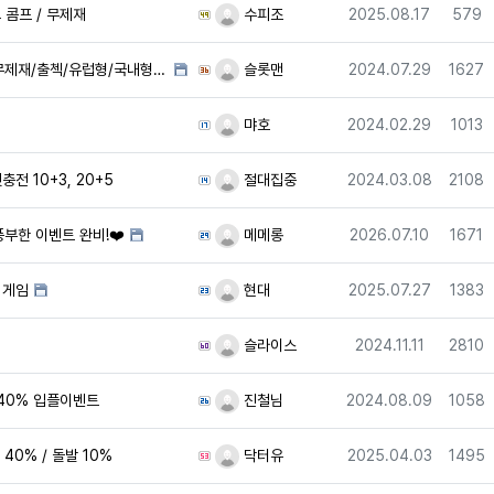
등록자
등록일
조회
고 콤프 / 무제재
수피조
2025.08.17
579
등록자
등록일
조회
국내형/인플레이/카지노/슬롯/m…
슬롯맨
2024.07.29
1627
등록자
등록일
조회
먀호
2024.02.29
1013
등록자
등록일
조회
 10+3, 20+5
절대집중
2024.03.08
2108
등록자
등록일
조회
부한 이벤트 완비!❤️
메메롱
2026.07.10
1671
등록자
등록일
조회
 게임
현대
2025.07.27
1383
등록자
등록일
조회
슬라이스
2024.11.11
2810
등록자
등록일
조회
 40% 입플이벤트
진철님
2024.08.09
1058
등록자
등록일
조회
40% / 돌발 10%
닥터유
2025.04.03
1495