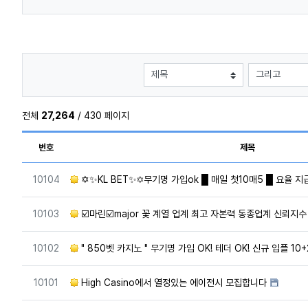
검색대상
전체
27,264
/ 430 페이지
번호
제목
번호
10104
✡️✨KL BET✨✡️무기명 가입ok █ 매일 첫10매5 █ 요율 지
번호
10103
☑️마린☑️major 꽃 계열 업계 최고 자본력 동종업계 신뢰지수
번호
10102
" 850벳 카지노 " 무기명 가입 OK! 테더 OK! 신규 입플 10+
번호
10101
High Casino에서 열정있는 에이전시 모집합니다