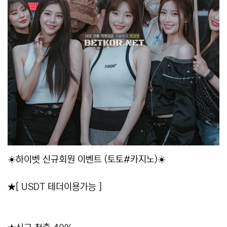
☀️하이벳 신규회원 이벤트 (토토#카지노)☀️
★[ USDT 테더이용가능 ]