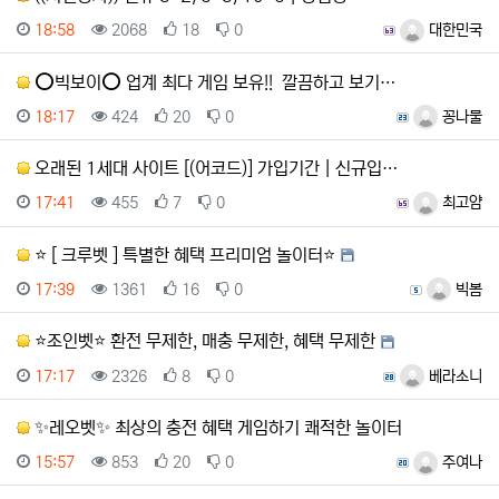
등록일
조회
추천
비추천
등록자
18:58
2068
18
0
대한민국
⭕️빅보이⭕️ 업계 최다 게임 보유!! 깔끔하고 보기…
등록일
조회
추천
비추천
등록자
18:17
424
20
0
꽁나물
오래된 1세대 사이트 [(어코드)] 가입기간 | 신규입…
등록일
조회
추천
비추천
등록자
17:41
455
7
0
최고얌
⭐ [ 크루벳 ] 특별한 혜택 프리미엄 놀이터⭐
등록일
조회
추천
비추천
등록자
17:39
1361
16
0
빅봄
⭐조인벳⭐ 환전 무제한, 매충 무제한, 혜택 무제한
등록일
조회
추천
비추천
등록자
17:17
2326
8
0
베라소니
✨레오벳✨ 최상의 충전 혜택 게임하기 쾌적한 놀이터
등록일
조회
추천
비추천
등록자
15:57
853
20
0
주여나