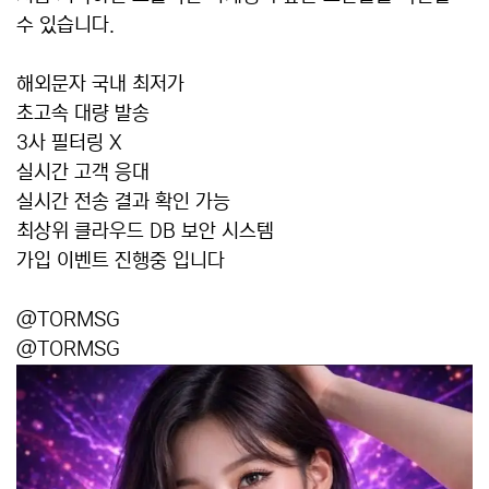
수 있습니다.
해외문자 국내 최저가
초고속 대량 발송
3사 필터링 X
실시간 고객 응대
실시간 전송 결과 확인 가능
최상위 클라우드 DB 보안 시스템
가입 이벤트 진행중 입니다
@TORMSG
@TORMSG