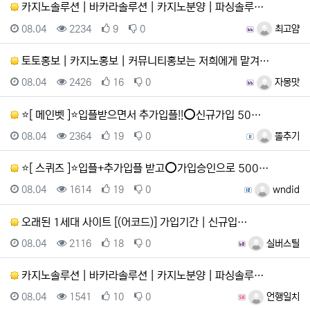
카지노솔루션 | 바카라솔루션 | 카지노분양 | 파싱솔루…
등록일
조회
추천
비추천
등록자
08.04
2234
9
0
최고얌
토토홍보 | 카지노홍보 | 커뮤니티홍보는 저희에게 맡겨…
등록일
조회
추천
비추천
등록자
08.04
2426
16
0
자몽맛
⭐[ 메인벳 ]⭐입플받으면서 추가입플!!⭕신규가입 50…
등록일
조회
추천
비추천
등록자
08.04
2364
19
0
똘추기
⭐[ 스퀴즈 ]⭐입플+추가입플 받고⭕가입승인으로 500…
등록일
조회
추천
비추천
등록자
08.04
1614
19
0
wndid
오래된 1세대 사이트 [(어코드)] 가입기간 | 신규입…
등록일
조회
추천
비추천
등록자
08.04
2116
18
0
실버스틸
카지노솔루션 | 바카라솔루션 | 카지노분양 | 파싱솔루…
등록일
조회
추천
비추천
등록자
08.04
1541
10
0
언행일치