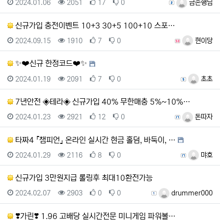
등록일
조회
추천
비추천
등록자
2024.01.06
2051
17
0
금손행님
신규가입 충전이벤트 10+3 30+5 100+10 스포…
등록일
조회
추천
비추천
등록자
2024.09.15
1910
7
0
현이당
✨❤️신규 한정코드❤️✨
등록일
조회
추천
비추천
등록자
2024.01.19
2091
7
0
초초
7년안전 ◈테라◈ 신규가입 40% 무한매충 5%~10%…
등록일
조회
추천
비추천
등록자
2024.01.23
2921
12
0
돈따자
타짜4 『챔피언』 온라인 실시간 현금 홀덤, 바둑이, …
등록일
조회
추천
비추천
등록자
2024.01.29
2116
8
0
먀호
신규가입 3만원지급 롤링후 최대10환전가능
등록일
조회
추천
비추천
등록자
2024.02.07
2903
0
0
drummer000
❣️가린❣️ 1.96 고배당 실시간전문 미니게임 파워볼…