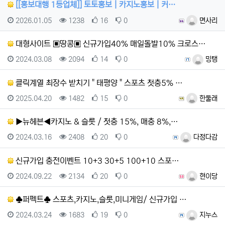
[[홍보대행 1등업체]] 토토홍보 | 카지노홍보 | 커…
등록일
조회
추천
비추천
등록자
2026.01.05
1238
16
0
면사리
대형사이트 ▣땅콩▣ 신규가입40% 매일돌발10% 크로스…
등록일
조회
추천
비추천
등록자
2024.03.08
2094
14
0
밍탱
클릭계열 최장수 받치기 " 태평양 " 스포츠 첫충5% …
등록일
조회
추천
비추천
등록자
2025.04.20
1482
15
0
한둘래
▶뉴헤븐◀카지노 & 슬롯 / 첫충 15%, 매충 8%,…
등록일
조회
추천
비추천
등록자
2024.03.16
2408
20
0
다정다감
신규가입 충전이벤트 10+3 30+5 100+10 스포…
등록일
조회
추천
비추천
등록자
2024.09.22
2134
20
0
현이당
♣️퍼펙트♣️ 스포츠,카지노,슬롯,미니게임/ 신규가입 …
등록일
조회
추천
비추천
등록자
2024.03.24
1683
19
0
지누스