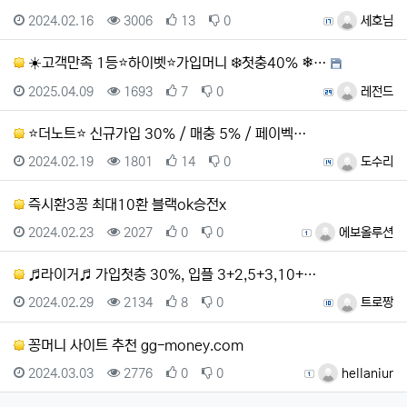
등록일
조회
추천
비추천
등록자
2024.02.16
3006
13
0
세호님
☀️고객만족 1등⭐️하이벳⭐️가입머니 ❄️첫충40% ❄…
등록일
조회
추천
비추천
등록자
2025.04.09
1693
7
0
레전드
⭐️더노트⭐️ 신규가입 30% / 매충 5% / 페이벡…
등록일
조회
추천
비추천
등록자
2024.02.19
1801
14
0
도수리
즉시환3꽁 최대10환 블랙ok승전x
등록일
조회
추천
비추천
등록자
2024.02.23
2027
0
0
에보올루션
♬라이거♬ 가입첫충 30%, 입플 3+2,5+3,10+…
등록일
조회
추천
비추천
등록자
2024.02.29
2134
8
0
트로짱
꽁머니 사이트 추천 gg-money.com
등록일
조회
추천
비추천
등록자
2024.03.03
2776
0
0
hellaniur