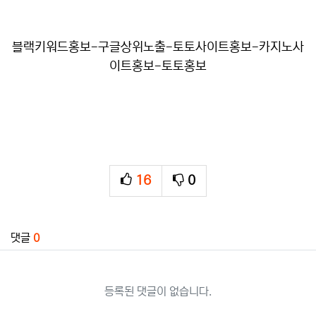
블랙키워드홍보-구글상위노출-토토사이트홍보-카지노사
이트홍보-토토홍보
16
0
추천
비추천
관련자료
댓글
0
등록된 댓글이 없습니다.