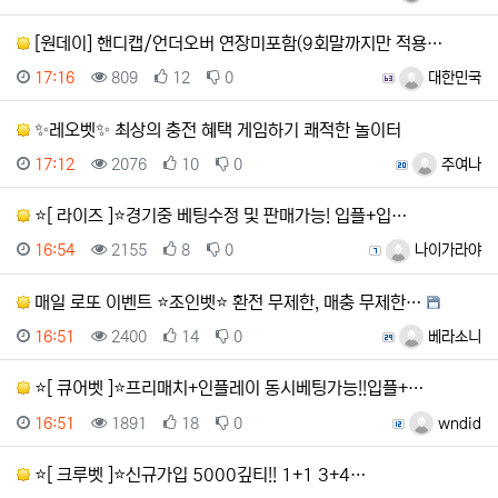
[원데이] 핸디캡/언더오버 연장미포함(9회말까지만 적용…
등록일
조회
추천
비추천
등록자
17:16
809
12
0
대한민국
✨레오벳✨ 최상의 충전 혜택 게임하기 쾌적한 놀이터
등록일
조회
추천
비추천
등록자
17:12
2076
10
0
주여나
⭐[ 라이즈 ]⭐경기중 베팅수정 및 판매가능! 입플+입…
등록일
조회
추천
비추천
등록자
16:54
2155
8
0
나이가라야
매일 로또 이벤트 ⭐조인벳⭐ 환전 무제한, 매충 무제한…
등록일
조회
추천
비추천
등록자
16:51
2400
14
0
베라소니
⭐[ 큐어벳 ]⭐프리매치+인플레이 동시베팅가능!!입플+…
등록일
조회
추천
비추천
등록자
16:51
1891
18
0
wndid
⭐[ 크루벳 ]⭐신규가입 5000깊티!! 1+1 3+4…