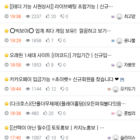
[[테더 가능 시원상사]] 라이브베팅 조합가능 | 신규…
등록일
조회
추천
비추천
등록자
19:38
2237
20
0
최고얌
⭕️빅보이⭕️ 업계 최다 게임 보유!! 깔끔하고 보기…
등록일
조회
추천
비추천
등록자
19:29
1658
7
0
꽁나물
오래된 1세대 사이트 [(어코드)] 가입기간 | 신규입…
등록일
조회
추천
비추천
등록자
18:58
1953
9
0
자몽맛
카카오페이 입금가능 ⭐초이벳⭐ 신규회원을 찾습니다 ❤
등록일
조회
추천
비추천
등록자
18:44
1144
12
0
오키도기
(다크호스)(단폴더무제재)(플레이홀덤)(모든파워볼다있음…
등록일
조회
추천
비추천
등록자
18:38
480
20
0
혼밥러
[[선택이 아닌 필수!]] 토토홍보 | 카지노홍보 | …
등록일
조회
추천
비추천
등록자
17:40
1097
10
0
슬라이스