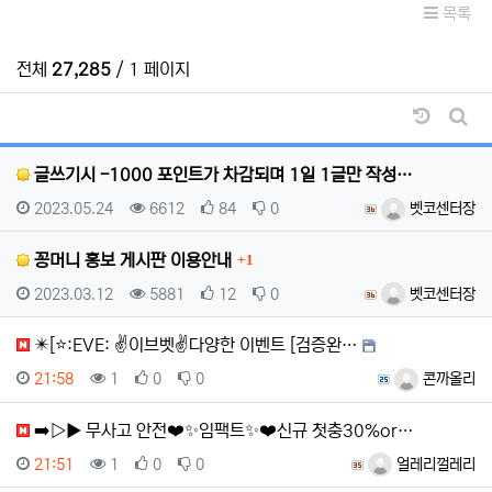
목록
전체
27,285
/ 1 페이지
날짜순 
게시
글쓰기시 -1000 포인트가 차감되며 1일 1글만 작성…
등록일
조회
추천
비추천
등록자
2023.05.24
6612
84
0
벳코센터장
댓글
꽁머니 홍보 게시판 이용안내
1
등록일
조회
추천
비추천
등록자
2023.03.12
5881
12
0
벳코센터장
✴️[⭐️:EVE: ✌️이브벳✌️다양한 이벤트 [검증완…
등록일
조회
추천
비추천
등록자
21:58
1
0
0
콘까올리
➡️▷▶ 무사고 안전❤️✨임팩트✨❤️신규 첫충30%or…
등록일
조회
추천
비추천
등록자
21:51
1
0
0
얼레리껄레리