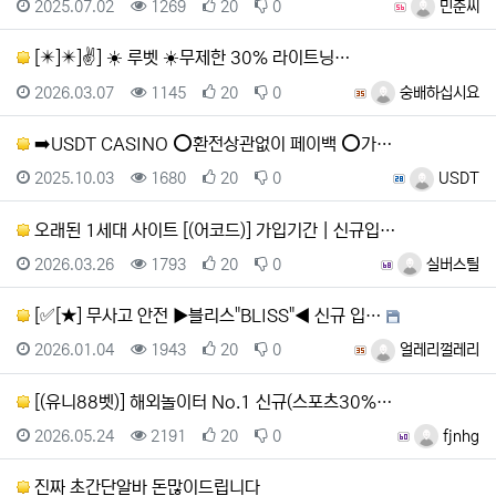
등록일
조회
추천
비추천
등록자
2025.07.02
1269
20
0
민준씨
[✴️]✴️]✌] ☀️ 루벳 ☀️무제한 30% 라이트닝…
등록일
조회
추천
비추천
등록자
2026.03.07
1145
20
0
숭배하십시요
➡️USDT CASINO ⭕️환전상관없이 페이백 ⭕️가…
등록일
조회
추천
비추천
등록자
2025.10.03
1680
20
0
USDT
오래된 1세대 사이트 [(어코드)] 가입기간 | 신규입…
등록일
조회
추천
비추천
등록자
2026.03.26
1793
20
0
실버스틸
[✅[★] 무사고 안전 ▶블리스"BLISS"◀ 신규 입…
등록일
조회
추천
비추천
등록자
2026.01.04
1943
20
0
얼레리껄레리
[(유니88벳)] 해외놀이터 No.1 신규(스포츠30%…
등록일
조회
추천
비추천
등록자
2026.05.24
2191
20
0
fjnhg
진짜 초간단알바 돈많이드립니다