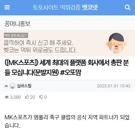
메뉴
토토사이트 먹튀검증
벳코넷
꽁머니홍보
Previous
Next
([MK스포츠]) 세계 최대의 플랫폼 회사에서 총판 분
들 모십니다(문발지원) #오또맘
작성자 정보
작성
작성일
실버스틸
2025.01.01 10:43
컨텐츠 정보
조회
추천
비추천
3,080
20
0
본문
MK스포츠가 엠폴리 축구 클럽의 공식 지역 파트너가 되었
습니다.