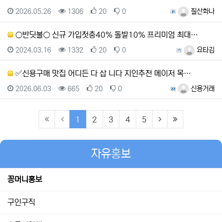
등록일
조회
추천
비추천
등록자
2026.05.26
1306
20
0
질산화나
○반딧불○ 신규 가입첫충40% 돌발10% 프리미엄 최대…
등록일
조회
추천
비추천
등록자
2024.03.16
1332
20
0
요타김
✅신용구매 맛집 어디든 다 삽 니다 지인추천 메이저 목…
등록일
조회
추천
비추천
등록자
2026.06.03
665
20
0
신용거래
(current)
(next)
(last)
1
2
3
4
5
자유홍보
꽁머니홍보
구인구직