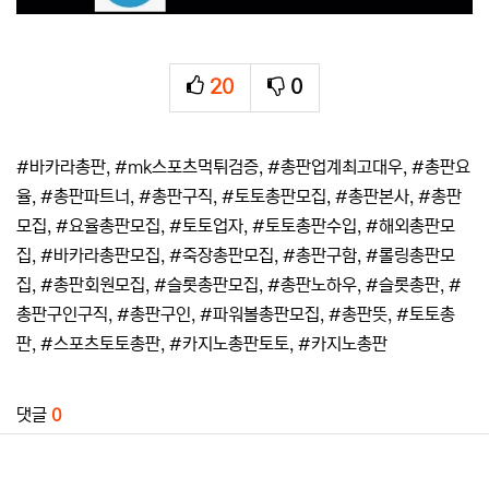
20
0
추천
비추천
태그
#바카라총판
,
#mk스포츠먹튀검증
,
#총판업계최고대우
,
#총판요
율
,
#총판파트너
,
#총판구직
,
#토토총판모집
,
#총판본사
,
#총판
모집
,
#요율총판모집
,
#토토업자
,
#토토총판수입
,
#해외총판모
집
,
#바카라총판모집
,
#죽장총판모집
,
#총판구함
,
#롤링총판모
집
,
#총판회원모집
,
#슬롯총판모집
,
#총판노하우
,
#슬롯총판
,
#
총판구인구직
,
#총판구인
,
#파워볼총판모집
,
#총판뜻
,
#토토총
판
,
#스포츠토토총판
,
#카지노총판토토
,
#카지노총판
관련자료
댓글
0