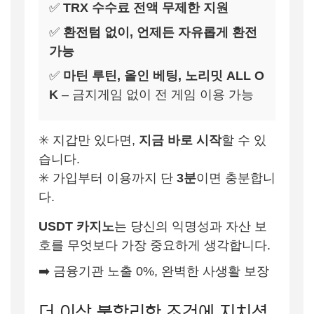
✅
TRX 수수료 전액 무제한 지원
✅
환전텀 없이, 언제든 자유롭게 환전
가능
✅
마틴 루틴, 올인 베팅, 노리밋 ALL O
K
– 금지게임 없이 전 게임 이용 가능
✳️ 지갑만 있다면,
지금 바로 시작
할 수 있
습니다.
✳️ 가입부터 이용까지 단
3분
이면 충분합니
다.
USDT 카지노
는 당신의 익명성과 자산 보
호를 무엇보다 가장 중요하게 생각합니다.
➡️ 금융기관 노출 0%, 완벽한 사생활 보장
더 이상 불합리한 조건에 지치셨