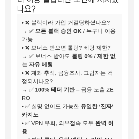
나요?
• ❌ 블랙이라 가입 거절당하셨나요?
→ ✅
모든 블랙 승인 OK
/ 누구나 이용
가능
• ❌ 보너스 받으면 롤링? 베팅 제한?
→ ✅ 보너스 받아도
롤링 0%
/
제한 없
는 자유 베팅
• ❌ 계좌 추적, 금융조사, 그림자돈 걱
정되시나요?
→ ✅
100% 테더 기반
– 금융 노출 ZE
RO
• ✅ 실명 없이도 가능한
유일한 ‘진짜’
카지노
• ✅ VPN 우회, 외부접속 모두
완벽 허
용