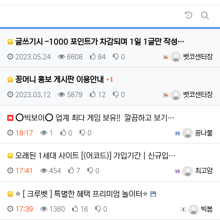
날짜순 
게시
글쓰기시 -1000 포인트가 차감되며 1일 1글만 작성…
등록일
조회
추천
비추천
등록자
2023.05.24
6608
84
0
벳코센터장
댓글
꽁머니 홍보 게시판 이용안내
1
등록일
조회
추천
비추천
등록자
2023.03.12
5879
12
0
벳코센터장
⭕️빅보이⭕️ 업계 최다 게임 보유!! 깔끔하고 보기…
등록일
조회
추천
비추천
등록자
18:17
1
0
0
꽁나물
오래된 1세대 사이트 [(어코드)] 가입기간 | 신규입…
등록일
조회
추천
비추천
등록자
17:41
454
7
0
최고얌
⭐ [ 크루벳 ] 특별한 혜택 프리미엄 놀이터⭐
등록일
조회
추천
비추천
등록자
17:39
1360
16
0
빅봄