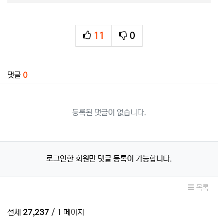
11
0
추천
비추천
관련자료
댓글
0
등록된 댓글이 없습니다.
로그인한 회원만 댓글 등록이 가능합니다.
목록
전체
27,237
/ 1 페이지