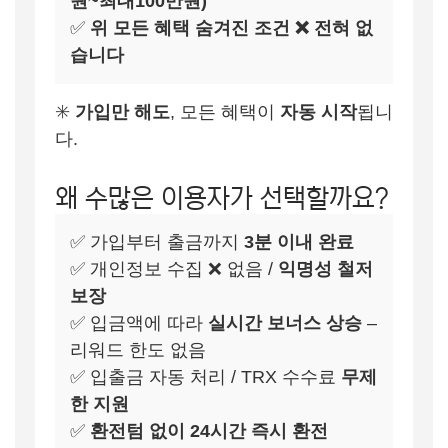
원~최대100만원)
✅
위 모든 혜택 숨겨진 조건 ❌ 전혀 없
습니다
✳️
가입만 해도
, 모든 혜택이
자동 시작
됩니
다.
왜 수많은 이용자가 선택할까요?
✅ 가입부터 출금까지
3분 이내 완료
✅ 개인정보 수집 ❌ 없음 /
익명성 철저
보장
✅ 입금액에 따라
실시간 보너스 상승
–
리워드 한도 없음
✅ 입출금 자동 처리 / TRX 수수료
무제
한 지원
✅
환전텀 없이 24시간 즉시 환전