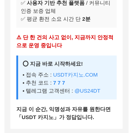
✅
사용자 기반 추천 플랫폼
/ 커뮤니티
인증 보증 업체
✅ 평균 환전 소요 시간 단
2분
⚠️ 단 한 건의 사고 없이, 지금까지 안정적
으로 운영 중입니다
⭕️ 지금 바로 시작하세요!
• 접속 주소 :
USDT카지노.COM
• 추천 코드 :
7 7 7
• 텔레그램 고객센터 :
@US24DT
지금 이 순간, 익명성과 자유를 원한다면
「
USDT 카지노
」가 정답입니다.