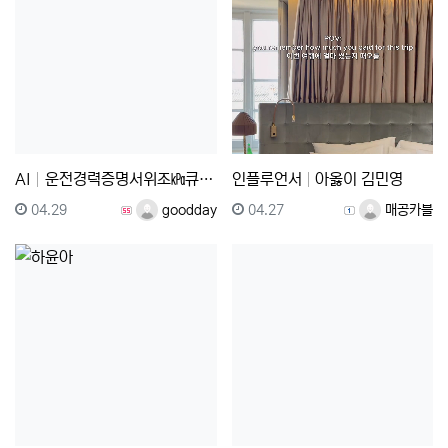
AI
운전경력증명서위조㎪큐넷대리시험●톡상담xbc55▲텔레그램…
인플루언서
아옳이 김민영
등록일
등록자
등록일
등록자
04.29
goodday
04.27
매공카블