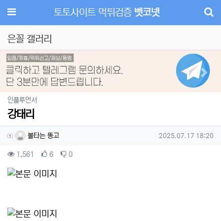
메뉴
토토사이트 먹튀검증
벳코넷
은꼴 갤러리
Previous
Next
분류
인플루언서
강태리
작성자 정보
작성
작성일
불타는 똥고
2025.07.17 18:20
컨텐츠 정보
조회
추천
비추천
1,561
6
0
본문