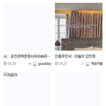
AI
운전경력증명서위조㎪큐넷대리시험●톡상담xbc55▲텔레그램…
인플루언서
아옳이 김민영
등록일
등록자
등록일
등록자
04.29
goodday
04.27
매공카블