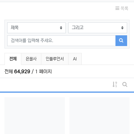
목록
검색대상
검색어
검색하
은꼴 갤러리 분류 목록
전체
은꼴사
인플루언서
AI
전체
64,929
/ 1 페이지
게시물 
게시