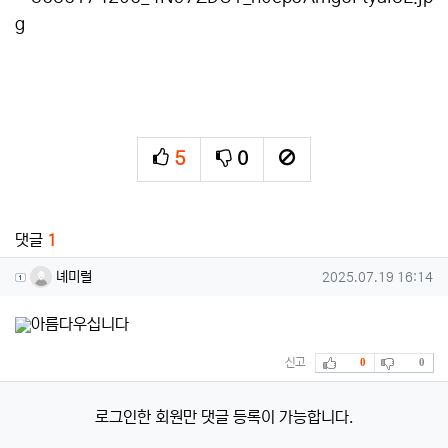
5
0
추천
비추천
신고
관련자료
댓글
1
녜미럴님의 댓글
작성일
녜미럴
2025.07.19 16:14
아름다우십니다
추천
비추천
신고
0
0
로그인한 회원만 댓글 등록이 가능합니다.