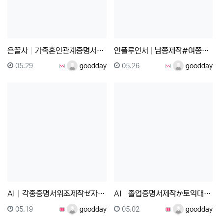
은꼴사
가족혼인관계증명서제작ま등초본위조㎵수능대리시험 ▶톡상담x…
인플루언서
남쯩제작#여쯩제작╀톡mks24▲텔레그램 xbc58 운전…
등록일
등록자
등록일
등록자
05.29
goodday
05.26
goodday
AI
각종증명서위조제작ゼ자격증대리시험㎄ 톡mks24-텔레그램…
AI
졸업증명서제작か토익대리시험か톡상담xbc55▲텔레xbc5…
등록일
등록자
등록일
등록자
05.19
goodday
05.02
goodday