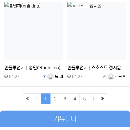
인플루언서
홍민하(nnin.lna)
인플루언서
쇼호스트 정지윤
등록일
등록자
등록일
등록자
04.27
독 대
04.27
김귀훈
(current)
(next)
(last)
1
2
3
4
5
커뮤니티