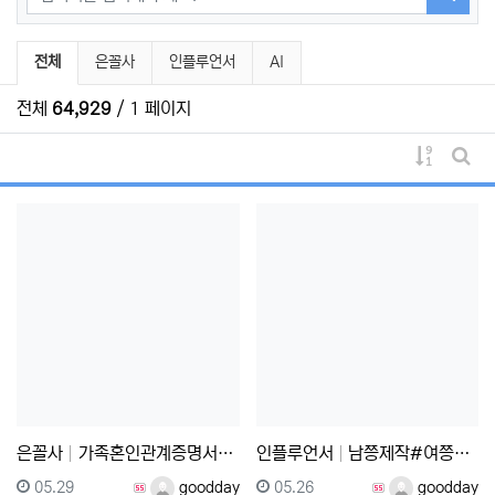
검색하
은꼴 갤러리 분류 목록
전체
은꼴사
인플루언서
AI
전체
64,929
/ 1 페이지
게시물 
게시
은꼴사
가족혼인관계증명서제작ま등초본위조㎵수능대리시험 ▶톡상담x…
인플루언서
남쯩제작#여쯩제작╀톡mks24▲텔레그램 xbc58 운전…
등록일
등록자
등록일
등록자
05.29
goodday
05.26
goodday