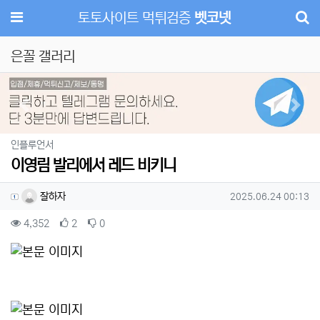
메뉴
토토사이트 먹튀검증
벳코넷
은꼴 갤러리
Previous
Next
분류
인플루언서
이영림 발리에서 레드 비키니
작성자 정보
작성
작성일
잘하자
2025.06.24 00:13
컨텐츠 정보
조회
추천
비추천
4,352
2
0
본문