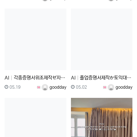
AI
각종증명서위조제작ゼ자격증대리시험㎄ 톡mks24-텔레그램…
AI
졸업증명서제작か토익대리시험か톡상담xbc55▲텔레xbc5…
등록일
등록자
등록일
등록자
05.19
goodday
05.02
goodday