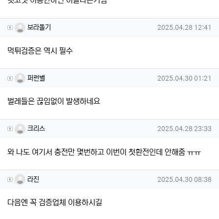
벳코넷 이용안하면 이꼴나는거임
보라돌기님의 댓글
작성일
보라돌기
2025.04.28 12:41
먹튀검증은 역시 필수
퍼런별님의 댓글
작성일
퍼런별
2025.04.30 01:21
벌레들은 끊임없이 발생하네요
크리스님의 댓글
작성일
크리스
2025.04.28 23:33
와 나도 여기서 충전만 몇번하고 이번이 첫환전인데 안해줌 ㅠㅠ
라진님의 댓글
작성일
라진
2025.04.30 08:38
다음엔 꼭 검증업체 이용하시길