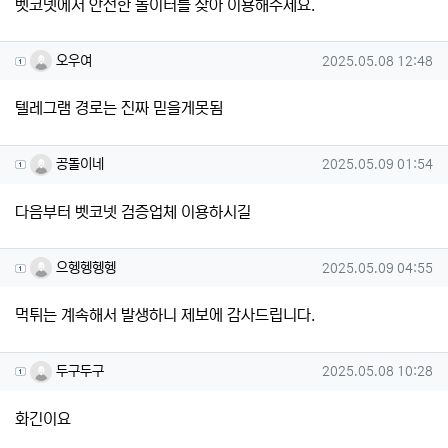
벳코넷에서 안전한 놀이터를 찾아 이용해주세요.
오우여님의 댓글
작성일
오우여
2025.05.08 12:48
텔레그램 경로는 진짜 믿을게못됨
공돌이네님의 댓글
작성일
공돌이네
2025.05.09 01:54
다음부터 벳코넷 검증업체 이용하시길
으헹헹헹헹님의 댓글
작성일
으헹헹헹헹
2025.05.09 04:55
먹튀는 계속해서 발생하니 제보에 감사드립니다.
두구두구님의 댓글
작성일
두구두구
2025.05.08 10:28
화긴이요