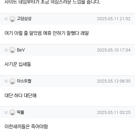
사이트 네임부터가 조금 의심스러운 느낌을 줍니다.
고담삼성님의 댓글
작성일
고담삼성
2025.05.11 21:52
여기 이럴 줄 알았음 에휴 안하기 잘했다 레알
BeV님의 댓글
작성일
BeV
2025.05.10 17:34
사기꾼 십새들
아스트랄님의 댓글
작성일
아스트랄
2025.05.12 08:35
대단 하다 대단해
딱풀님의 댓글
작성일
딱풀
2025.05.11 03:25
이런새끼들은 죽어야함