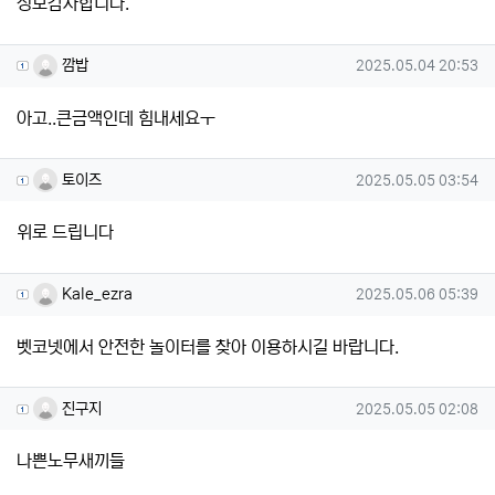
정보감사합니다.
깜밥님의 댓글
작성일
깜밥
2025.05.04 20:53
아고..큰금액인데 힘내세요ㅜ
토이즈님의 댓글
작성일
토이즈
2025.05.05 03:54
위로 드립니다
Kale_ezra님의 댓글
작성일
Kale_ezra
2025.05.06 05:39
벳코넷에서 안전한 놀이터를 찾아 이용하시길 바랍니다.
진구지님의 댓글
작성일
진구지
2025.05.05 02:08
나쁜노무새끼들