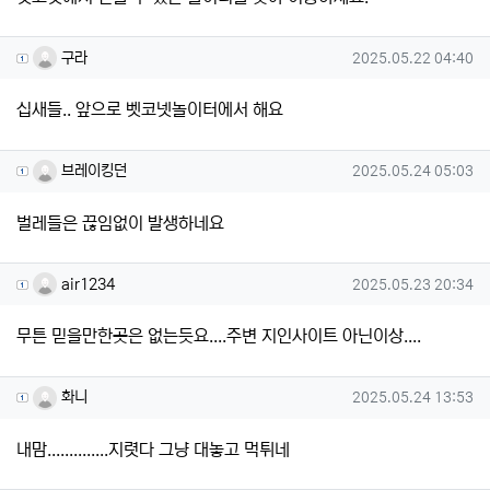
구라님의 댓글
작성일
구라
2025.05.22 04:40
십새들.. 앞으로 벳코넷놀이터에서 해요
브레이킹던님의 댓글
작성일
브레이킹던
2025.05.24 05:03
벌레들은 끊임없이 발생하네요
air1234님의 댓글
작성일
air1234
2025.05.23 20:34
무튼 믿을만한곳은 없는듯요....주변 지인사이트 아닌이상....
화니님의 댓글
작성일
화니
2025.05.24 13:53
내맘..............지렷다 그냥 대놓고 먹튀네