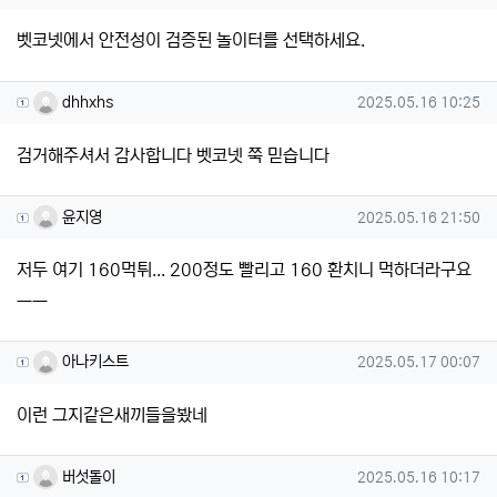
벳코넷에서 안전성이 검증된 놀이터를 선택하세요.
dhhxhs님의 댓글
작성일
dhhxhs
2025.05.16 10:25
검거해주셔서 감사합니다 벳코넷 쭉 믿습니다
윤지영님의 댓글
작성일
윤지영
2025.05.16 21:50
저두 여기 160먹튀... 200정도 빨리고 160 환치니 먹하더라구요
ㅡㅡ
아나키스트님의 댓글
작성일
아나키스트
2025.05.17 00:07
이런 그지같은새끼들을봤네
버섯돌이님의 댓글
작성일
버섯돌이
2025.05.16 10:17