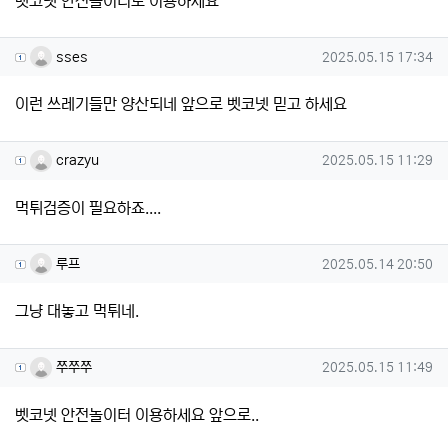
벳코넷 안전놀이터로 이용하세요
sses님의 댓글
작성일
sses
2025.05.15 17:34
이런 쓰레기들만 양산되네 앞으로 벳코넷 믿고 하세요
crazyu님의 댓글
작성일
crazyu
2025.05.15 11:29
먹튀검증이 필요하죠....
루프님의 댓글
작성일
루프
2025.05.14 20:50
그냥 대놓고 먹튀네.
쭈쭈쭈님의 댓글
작성일
쭈쭈쭈
2025.05.15 11:49
벳코넷 안전놀이터 이용하세요 앞으로..