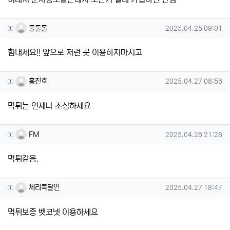
룰룰롤님의 댓글
작성일
룰룰롤
2025.04.25 09:01
힘내세요!! 앞으로 저런 곳 이용하지마시고
홍진호님의 댓글
작성일
홍진호
2025.04.27 08:56
먹튀는 언제나 조심하세요
FM님의 댓글
작성일
FM
2025.04.26 21:28
먹튀같음.
체리콕달인님의 댓글
작성일
체리콕달인
2025.04.27 18:47
먹튀보증 벳코넷 이용하세요