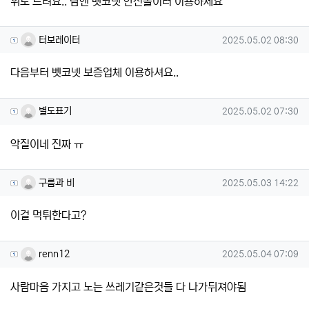
위로 드려요.. 담엔 벳코넷 안전놀이터 이용하세요
터보레이터님의 댓글
작성일
터보레이터
2025.05.02 08:30
다음부터 벳코넷 보증업체 이용하셔요..
별도표기님의 댓글
작성일
별도표기
2025.05.02 07:30
악질이네 진짜 ㅠ
구름과 비님의 댓글
작성일
구름과 비
2025.05.03 14:22
이걸 먹튀한다고?
renn12님의 댓글
작성일
renn12
2025.05.04 07:09
사람마음 가지고 노는 쓰레기같은것들 다 나가뒤져야됨