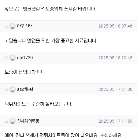
앞으로는 벳코넷같은 보증업체 쓰시길 바랍니다
아쿠스타님의 댓글
작성일
아쿠스타
2025.05.18 07:46
고맙습니다 안전을 위한 가장 중요한 자료입니다.
nix1730님의 댓글
작성일
nix1730
2025.05.18 20:45
보증이 답입니다 !!!!
asdflkef님의 댓글
작성일
asdflkef
2025.05.17 21:30
먹튀사이트는 꾸준히 올라오는구나.
신세계의로망님의 댓글
작성일
신세계의로망
2025.05.17 11:59
에이, 진짜 쓰레기 먹튀사이트들이 많이 나오네요. 조심하세요!