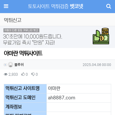
메뉴
토토사이트 먹튀검증
벳코넷
먹튀신고
Previous
Next
아마란 먹튀사이트
작성자 정보
작성
작성일
블루쉬
2025.04.06 00:00
컨텐츠 정보
조회
추천
비추천
2,933
0
0
본문
먹튀신고 사이트명
아마란
먹튀신고 도메인
​ah8887.com
계좌정보