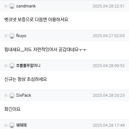
sandmank님의 댓글
작성일
sandmank
2025.04.26 22:51
벳코넷 보증으로 다음엔 이용하셔요
fkuyo님의 댓글
작성일
fkuyo
2025.04.27 02:05
힘내세요,,,저도 저런적있어서 공감대네요ㅜㅜ
호롤룰루할머니님의 댓글
작성일
호롤룰루할머니
2025.04.28 09:52
신규는 항상 조심하세요
SixPack님의 댓글
작성일
SixPack
2025.04.28 20:23
화긴이요
웨헤헤님의 댓글
작성일
웨헤헤
2025.04.28 17:49