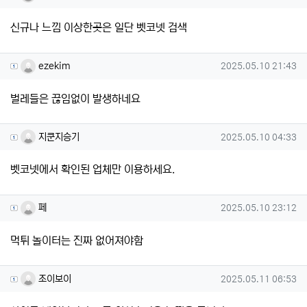
신규나 느낌 이상한곳은 일단 벳코넷 검색
ezekim님의 댓글
작성일
ezekim
2025.05.10 21:43
벌레들은 끊임없이 발생하네요
지쿤지승기님의 댓글
작성일
지쿤지승기
2025.05.10 04:33
벳코넷에서 확인된 업체만 이용하세요.
페님의 댓글
작성일
페
2025.05.10 23:12
먹튀 놀이터는 진짜 없어져야함
조이보이님의 댓글
작성일
조이보이
2025.05.11 06:53