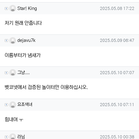
Star! King님의 댓글
작성일
Star! King
2025.05.08 17:22
저기 원래 안줍니다
dejavu7k님의 댓글
작성일
dejavu7k
2025.05.09 06:47
이름부터가 냄새가
그냥....님의 댓글
작성일
그냥....
2025.05.10 07:07
벳코넷에서 검증된 놀이터만 이용하십시오.
요조색녀님의 댓글
작성일
요조색녀
2025.05.10 07:11
힘내여 ㅜ
라님님의 댓글
작성일
라님
2025.05.10 00:38