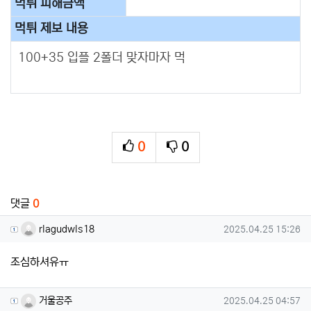
먹튀 피해금액
먹튀 제보 내용
100+35 입플 2폴더 맞자마자 먹
0
0
추천
비추천
관련자료
댓글
0
rlagudwls18님의 댓글
작성일
rlagudwls18
2025.04.25 15:26
조심하셔유ㅠ
거울공주님의 댓글
작성일
거울공주
2025.04.25 04:57