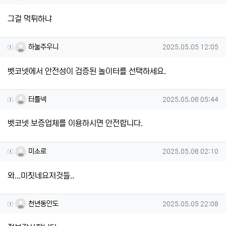
그걸 먹튀하냐
하눌주우니님의 댓글
작성일
하눌주우니
2025.05.05 12:05
벳코넷에서 안전성이 검증된 놀이터를 선택하세요.
터틀넥님의 댓글
작성일
터틀넥
2025.05.06 05:44
벳코넷 보증업체를 이용하시면 안전합니다.
미소로님의 댓글
작성일
미소로
2025.05.06 02:10
와...미칫네요저것들..
천년동안도님의 댓글
작성일
천년동안도
2025.05.05 22:08