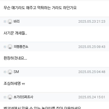
무슨 얘기라도 해주고 먹튀하는 거라도 하던가요
바리님의 댓글
작성일
바리
2025.05.23 21:23
사기꾼 개새들..
의령충전소님의 댓글
작성일
의령충전소
2025.05.25 09:43
환장하것내요...
SM님의 댓글
작성일
SM
2025.05.25 04:48
조심하세영 ㅠ
쏘가리5짜조사님의 댓글
작성일
쏘가리5짜조사
2025.05.24 15:01
벳코넷에서 믿을 수 있는 놀이터를 찾아 이용하세요.