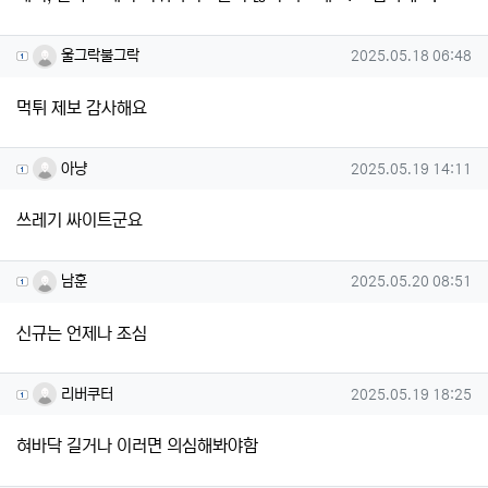
울그락불그락님의 댓글
작성일
울그락불그락
2025.05.18 06:48
먹튀 제보 감사해요
아냥님의 댓글
작성일
아냥
2025.05.19 14:11
쓰레기 싸이트군요
남훈님의 댓글
작성일
남훈
2025.05.20 08:51
신규는 언제나 조심
리버쿠터님의 댓글
작성일
리버쿠터
2025.05.19 18:25
혀바닥 길거나 이러면 의심해봐야함