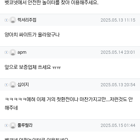
벳코넷에서 안전한 놀이터를 찾아 이용해주세요.
럭셔리주접님의 댓글
작성일
럭셔리주접
2025.05.13 11:15
양아치 싸이트가 올라왔구나
apm님의 댓글
작성일
apm
2025.05.14 23:01
앞으로 보증업체 쓰세요 ㅠㅠ
십이지님의 댓글
작성일
십이지
2025.05.13 20:54
ㅋㅋㅋㅋㅋ에혀 이제 거의 첫환전이나 마찬가지고만...저런것도 안
해주네
룰루랄라님의 댓글
작성일
룰루랄라
2025.05.15 01:44