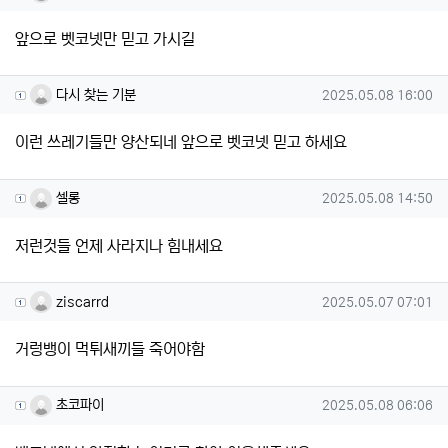
앞으로 벳코넷만 믿고 가시길
다시 찾는 기분님의 댓글
작성일
다시 찾는 기분
2025.05.08 16:00
이런 쓰레기들만 양산되네 앞으로 벳코넷 믿고 하세요
셀롱님의 댓글
작성일
셀롱
2025.05.08 14:50
저런것들 언제 사라지나 힘내세요
ziscarrd님의 댓글
작성일
ziscarrd
2025.05.07 07:01
거렁뱅이 먹튀새끼들 죽어야함
초코파이님의 댓글
작성일
초코파이
2025.05.08 06:06