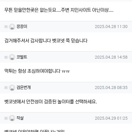
무튼 믿을만한곳은 없는듯요....주변 지인사이트 아닌이상....
끙끙이님의 댓글
작성일
끙끙이
2025.04.28 11:30
검거해주셔서 감사합니다 벳코넷 쭉 믿습니다
코발트님의 댓글
작성일
코발트
2025.04.28 14:58
먹튀는 항상 조심하여야합니다 ㅠㅠ
검은번개님의 댓글
작성일
검은번개
2025.04.28 08:35
벳코넷에서 안전성이 검증된 놀이터를 선택하세요.
작살님의 댓글
작성일
작살
2025.04.29 01:25