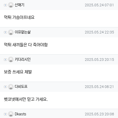
산매기님의 댓글
작성일
산매기
2025.05.24 07:01
먹튀 가슴아프네요
이유없는삶님의 댓글
작성일
이유없는삶
2025.05.24 22:35
먹튀 새끼들은 다 죽어야함
키다리시인님의 댓글
작성일
키다리시인
2025.05.23 20:15
보증 쓰세요 제발
다비도프님의 댓글
작성일
다비도프
2025.05.24 08:21
벳코넷에서만 믿고 가세요.
Dkasts님의 댓글
작성일
Dkasts
2025.05.23 20:06