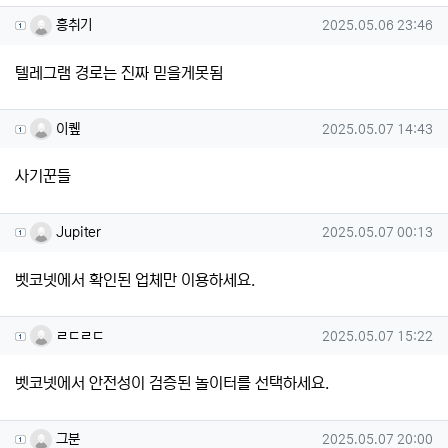
흥취기님의 댓글
작성일
흥취기
2025.05.06 23:46
텔레그램 경로는 진짜 믿을게못됨
이퀲님의 댓글
작성일
이퀲
2025.05.07 14:43
사기꾼들
Jupiter님의 댓글
작성일
Jupiter
2025.05.07 00:13
벳코넷에서 확인된 업체만 이용하세요.
ㄹㄷㄹㄷ님의 댓글
작성일
ㄹㄷㄹㄷ
2025.05.07 15:22
벳코넷에서 안전성이 검증된 놀이터를 선택하세요.
그분님의 댓글
작성일
그분
2025.05.07 20:00