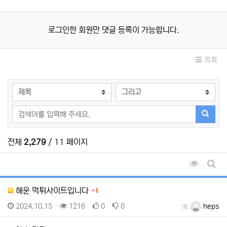
로그인한 회원만 댓글 등록이 가능합니다.
목록
검색대상
검색어
검색하
전체
2,279
/ 11 페이지
조회순 
게시
댓글
해운 먹튀사이트입니다
1
등록일
조회
추천
비추천
등록자
2024.10.15
1216
0
0
heps