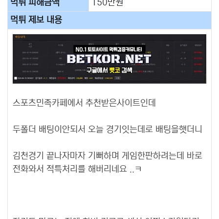
먹튀 피해금액
​150만원
먹튀 제보 내용
스포츠민족카페에서 추천받은사이트인데
두폴더 배팅이안되서 오늘 경기잇는데로 배팅을햇더니
김천경기 끝나자마자 기뻐하며 게임한판하려는데 바로
전화와서 적특처리를 해버리네요 ..ㅋ