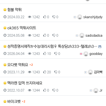
험블 먹튀
등록일
조회
추천
비추천
등록자
2024.03.22
1242
0
0
skanshjdydy
ok365 먹튀사이트
등록일
조회
추천
비추천
등록자
2024.05.08
1242
0
0
sadsdadsa
성적증명서제작か수능대리시험♀ 톡상담zh333-텔레zh3…
등록일
조회
추천
비추천
등록자
2026.04.04
1243
10
0
goodday
댓글
오다벳 먹튀요
2
등록일
조회
추천
비추천
등록자
2023.11.29
1243
20
0
김마빡
맥라렌 입먹 쓰지마세요
등록일
조회
추천
비추천
등록자
2022.10.07
1244
0
0
Jr
댓글
바이크벳
2