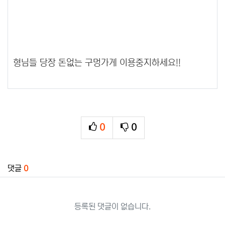
형님들 당장 돈없는 구멍가게 이용중지하세요!!
0
0
추천
비추천
관련자료
댓글
0
등록된 댓글이 없습니다.