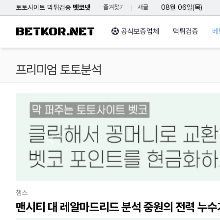
상단 네비
토토사이트 먹튀검증
벳코넷
즐겨찾기
새글
08월 06일(목)
메인 메뉴
BETKOR.NET
공식보증업체
먹튀검증
베
프리미엄 토토분석
Previous
분류
챔스
맨시티 대 레알마드리드 분석 중원의 전력 누수