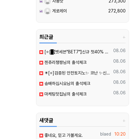
자몽맛
273,300
게로레이
272,800
최근글
등록일
08.06
[⭐️[█【벳세븐"BET7"】신규 첫40% 매충10% 언옵핸디1.90 콤프지급█]⭐️]
등록일
08.06
젠츄리챙짱님의 출석체크
등록일
08.06
✴️[⭐️]검증된 안전토지노✨ 코난 ✨신규 첫충40%첫15%매10% [⭐️]✴️
등록일
08.06
숭배하십시요님의 출석체크
등록일
08.06
마케팅맛집님의 출석체크
새댓글
등록자
등록일
blaed
10:20
좋네요, 믿고 가볼게요.