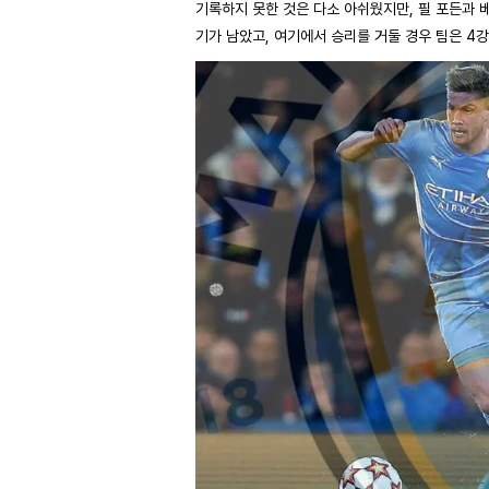
기록하지 못한 것은 다소 아쉬웠지만, 필 포든과 
기가 남았고, 여기에서 승리를 거둘 경우 팀은 4강