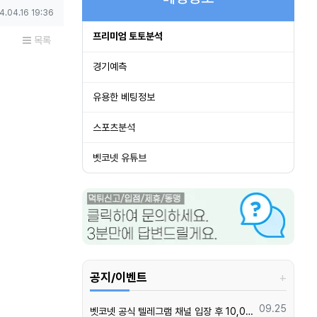
일
4.04.16 19:36
프리미엄 토토분석
목록
경기예측
유용한 베팅정보
스포츠분석
벳코넷 유튜브
공지/이벤트
등록일
09.25
벳코넷 공식 텔레그램 채널 입장 후 10,000원 즉시 받아가세요.