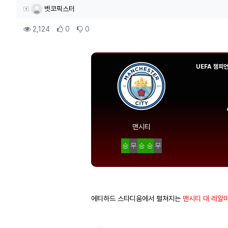
작성자 정보
작성
벳코픽스터
컨텐츠 정보
조회
추천
비추천
2,124
0
0
본문
UEFA 챔피
맨시티
승
무
승
승
무
에티하드 스타디움에서 펼쳐지는
맨시티 대 레알