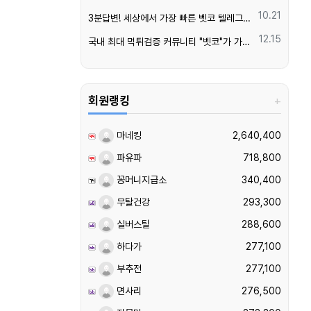
등록일
10.21
3분답변! 세상에서 가장 빠른 벳코 텔레그램을 만나보세요.
등록일
12.15
국내 최대 먹튀검증 커뮤니티 "벳코"가 가오픈하였습니다.
회원랭킹
마네킹
2,640,400
파유파
718,800
꽁머니지급소
340,400
무탈건강
293,300
실버스틸
288,600
하다가
277,100
부추전
277,100
면사리
276,500