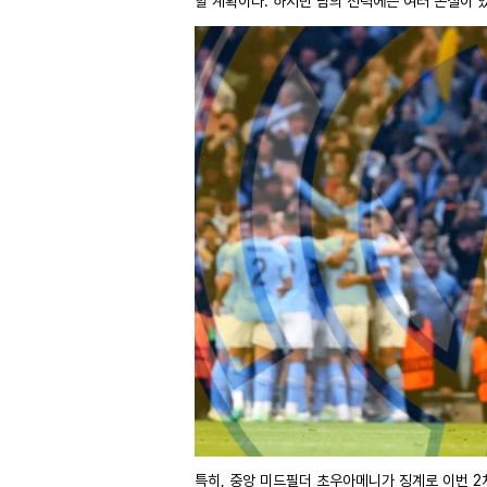
할 계획이다. 하지만 팀의 전력에는 여러 손실이 
특히, 중앙 미드필더 초우아메니가 징계로 이번 2