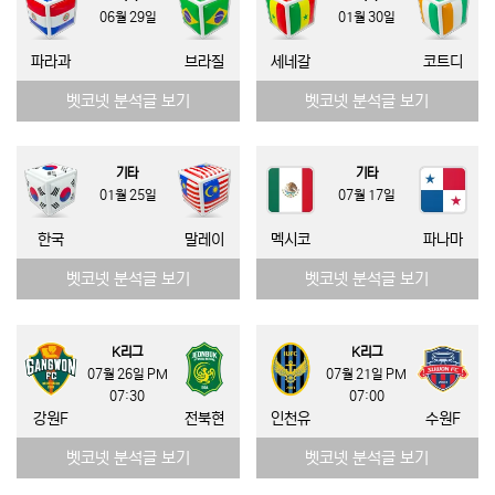
06월 29일
01월 30일
파라과
브라질
세네갈
코트디
벳코넷 분석글 보기
벳코넷 분석글 보기
기타
기타
01월 25일
07월 17일
한국
말레이
멕시코
파나마
벳코넷 분석글 보기
벳코넷 분석글 보기
K리그
K리그
07월 26일 PM
07월 21일 PM
07:30
07:00
강원F
전북현
인천유
수원F
벳코넷 분석글 보기
벳코넷 분석글 보기