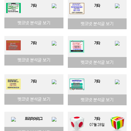
기타
기타
벳코넷 분석글 보기
벳코넷 분석글 보기
기타
기타
벳코넷 분석글 보기
벳코넷 분석글 보기
기타
기타
벳코넷 분석글 보기
벳코넷 분석글 보기
프리미어리그
기타
07월 28일