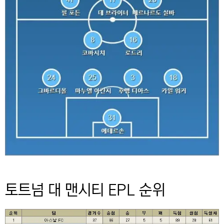
토트넘 대 맨시티 EPL 순위