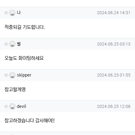
나님의 댓글
작성일
나
2024.06.24 14:31
적중되길 기도합니다.
벨님의 댓글
작성일
벨
2024.06.25 03:13
오늘도 화이팅하세요
skipper님의 댓글
작성일
skipper
2024.06.25 01:55
참고할게영
devil님의 댓글
작성일
devil
2024.06.25 12:08
참고하겠습니다 감사해여!!