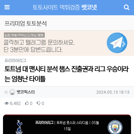
메뉴
토토사이트 먹튀검증
벳코넷
프리미엄 토토분석
Previous
Next
분류
프리미어리그
토트넘 대 맨시티 분석 챔스 진출권과 리그 우승이라
는 엄청난 타이틀
작성자 정보
작성
작성일
벳코픽스터
2024.05.13 19:13
컨텐츠 정보
조회
추천
비추천
6,492
0
0
본문
프리미어리그
|
토트넘 홋스퍼 스타디움
|
05월
15일