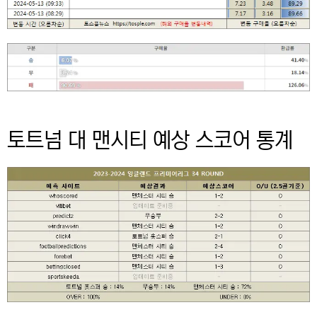
토트넘 대 맨시티 예상 스코어 통계