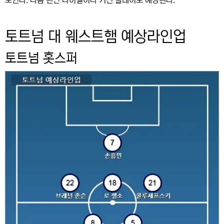
보인다. 나름 런던 라이벌이라 거친 플레이도 예상된다.
토트넘 대 웨스트햄 예상라인업
토트넘 홋스퍼