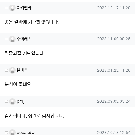
아카펠라님의 댓글
작성일
아카펠라
2022.12.17 11:29
좋은 결과에 기대하겠습니다.
수아레즈님의 댓글
작성일
수아레즈
2023.11.09 09:25
적중되길 기도합니다.
윤비우님의 댓글
작성일
윤비우
2023.01.22 11:26
분석이 좋네요.
pmj님의 댓글
작성일
pmj
2022.09.02 05:24
감사합니다, 정말로 감사합니다.
cocasdw님의 댓글
작성일
cocasdw
2023.10.18 12:54