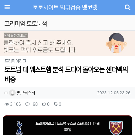
메뉴
토토사이트 먹튀검증
벳코넷
프리미엄 토토분석
Previous
Next
분류
프리미어리그
토트넘 대 웨스트햄 분석 드디어 돌아오는 센터백의
비중
작성자 정보
작성
작성일
벳코픽스터
2023.12.06 23:26
컨텐츠 정보
조회
댓글
추천
비추천
3,106
-98
0
0
본문
프리미어리그
|
토트넘 홋스퍼 스타디움
|
12월
08일