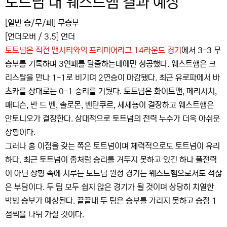
토트넘 대 웨스트햄 결과 예상
[일반 승/무/패] 무승부
[언더오버 / 3.5] 언더
토트넘은 직전 맨시티와의 프리미어리그 14라운드 경기
에서 3-3 무
승부를 기록하며 3연패를 탈출하는데에만 성공했다. 웨스트햄은 크
리스탈을 만나 1-1로 비기며 2연승이 마감됐다. 최근 유로파에서 바
츠카를 상대로는 0-1 승리를 거뒀다. 토트넘은 화이트맨, 페리시치,
매디슨, 반 드 벤, 솔로몬, 벤탄쿠르, 세세뇽이 결장하고 웨스트햄은
안토니오가 결장한다. 상대적으로 토트넘의 전력 누수가 더욱 아쉬운
상황이다.
그러나 홈 이점을 갖는 쪽은 토트넘이며 체력적으로도 토트넘이 유리
하다. 최근 토트넘이 좀처럼 승리를 거두지 못하고 있긴 하나 풀전력
이 아닌 상황 속에 치루는 토트넘 원정 경기는 웨스트햄으로서도 적잖
은 부담이다. 두 팀 모두 쉽지 않은 경기가 될 것이며 상당히 치열한
박빙 승부가 예상된다. 끝끝내 두 팀은 승부를 가리지 못하고 승점 1
점씩을 나눠 가질 것이다.