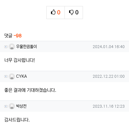
0
0
추천
비추천
관련자료
댓글
-98
우울한곰돌이님의 댓글
작성일
우울한곰돌이
2024.01.04 16:40
너무 감사합니다!
CYKA님의 댓글
작성일
CYKA
2022.12.22 01:00
좋은 결과에 기대하겠습니다.
박상전님의 댓글
작성일
박상전
2023.11.16 12:23
감사드립니다.