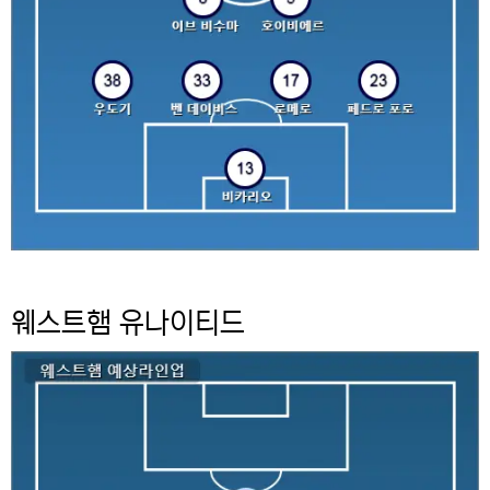
웨스트햄 유나이티드