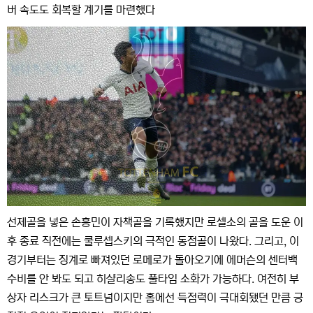
버 속도도 회복할 계기를 마련했다
선제골을 넣은 손흥민이 자책골을 기록했지만 로셀소의 골을 도운 이
후 종료 직전에는 쿨루셉스키의 극적인 동점골이 나왔다. 그리고, 이
경기부터는 징계로 빠져있던 로메로가 돌아오기에 에머슨의 센터백
수비를 안 봐도 되고 히샬리송도 풀타임 소화가 가능하다. 여전히 부
상자 리스크가 큰 토트넘이지만 홈에선 득점력이 극대회됐던 만큼 긍