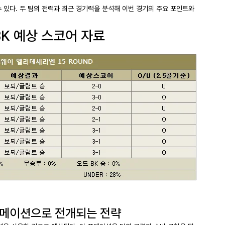
수 있다. 두 팀의 전력과 최근 경기력을 분석해 이번 경기의 주요 포인트와
BK 예상 스코어 자료
1 포메이션으로 전개되는 전략