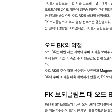
FK 보되글림트는 이번 시즌 노르웨이 엘리테세리엔
오르드에게 2-1로 패하며 3연승 행진이 마감되었
한 전력을 바탕으로 오드 BK를 상대할 예정이다.
FK 보되글림트의 주요 결장 선수로는 엘랍델라워, 에스
팀 전력에 영향을 미치겠지만, FK 보되글림트는 
오드 BK의 약점
오드 BK는 이번 시즌 최악의 수비 조직을 보여주
하지 못하고 있고, 측면 수비 뒷공간도 쉽게 노출
다.
오드 BK의 주요 결장 선수로는 보르벤과 Mugee
BK의 수비 조직을 더욱 취약하게 만들고, FK 보
FK 보되글림트 대 오드 
1위 FK 보되글림트와 15위 오드 BK의 맞대결에
를 거둘 가능성이 크다. 전,후반 내내 주도권을 잡