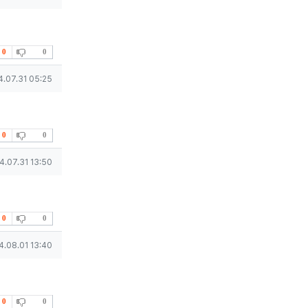
추천
비추천
0
0
일
.07.31 05:25
추천
비추천
0
0
일
4.07.31 13:50
추천
비추천
0
0
일
4.08.01 13:40
추천
비추천
0
0