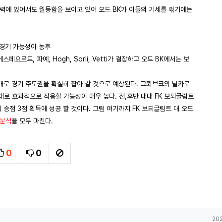
력에 있어서도 월등함을 보이고 있어 오드 BK가 이들의 기세를 꺾기에는
 경기 가능성이 농후
요르드, 파예, Hogh, Sorli, Vetti가 결장하고 오드 BK에서는 보
상대로 경기 주도권을 확실히 잡아 갈 것으로 예상된다. 그뢰브크의 날카로
대로 효과적으로 작용할 가능성이 매우 높다. 전,후반 내내 FK 보되글림트
 승점 3점 획득에 성공 할 것이다. 그럼 여기까지 FK 보되글림트 대 오드
분석
을 모두 마친다.
0
0
추천
비추천
신고
작
202