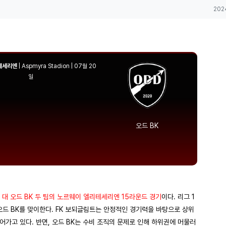
작성
2024
테세리엔
|
Aspmyra Stadion
|
07월 20
일
오드 BK
림트 대 오드 BK 두 팀의 노르웨이 엘리테세리엔 15라운드 경기
이다. 리그 1
 오드 BK를 맞이한다. FK 보되글림트는 안정적인 경기력을 바탕으로 상위
어가고 있다. 반면, 오드 BK는 수비 조직의 문제로 인해 하위권에 머물러