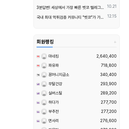
등록일
10.21
3분답변! 세상에서 가장 빠른 벳코 텔레그램을 만나보세요.
등록일
12.15
국내 최대 먹튀검증 커뮤니티 "벳코"가 가오픈하였습니다.
회원랭킹
마네킹
2,640,400
파유파
718,800
꽁머니지급소
340,400
무탈건강
293,900
실버스틸
289,200
하다가
277,700
부추전
277,200
면사리
276,600