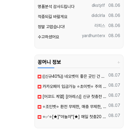
등록자
등록일
dkstjrlf
08.06
명품분석 감사드립니다
등록자
등록일
didclrla
08.06
적중되길 바랄게요
등록자
등록일
라피스
08.06
정말 고맙습니다!
등록자
등록일
yardhunterx
08.06
수고하셨어요
꽁머니 정보
등록일
08.07
((신규40%)) 네오벳이 좋은 곳인 건 너무나도 유명하지요
등록일
08.07
카카오페이 입금가능 ⭐초이벳⭐ 주의 입장하면 모든일 잘풀림❤
등록일
08.07
[어코드 계열] [(아레스)] 신규 첫충전 1+2 or 30% | 매일첫충 20% 무한매충 10%
등록일
08.07
⭐조인벳⭐ 환전 무제한, 매충 무제한, 혜택 무제한
등록일
08.07
⭐️✅⭐️[★]"야놀자"[★] 매일 첫충20 매충10 연장미포 축구승옵 ⭐️✅⭐️