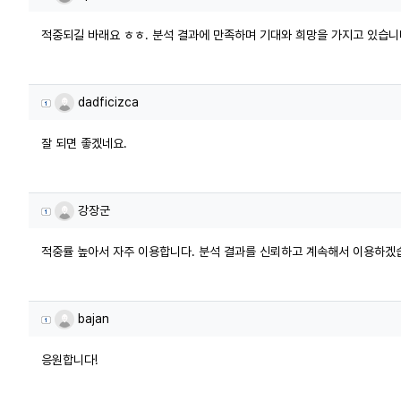
적중되길 바래요 ㅎㅎ. 분석 결과에 만족하며 기대와 희망을 가지고 있습니
dadficizca님의 댓글
dadficizca
잘 되면 좋겠네요.
강장군님의 댓글
강장군
적중률 높아서 자주 이용합니다. 분석 결과를 신뢰하고 계속해서 이용하겠
bajan님의 댓글
bajan
응원합니다!