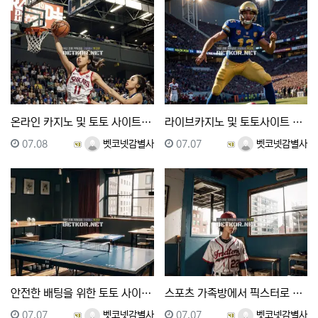
온라인 카지노 및 토토 사이트 선택 방법과 팁
라이브카지노 및 토토사이트 선택 방법과 팁
등록일
등록자
등록일
등록자
07.08
벳코넷감별사
07.07
벳코넷감별사
안전한 배팅을 위한 토토 사이트 검증 방법
스포츠 가족방에서 픽스터로 성장하는 방법
등록일
등록자
등록일
등록자
07.07
벳코넷감별사
07.07
벳코넷감별사