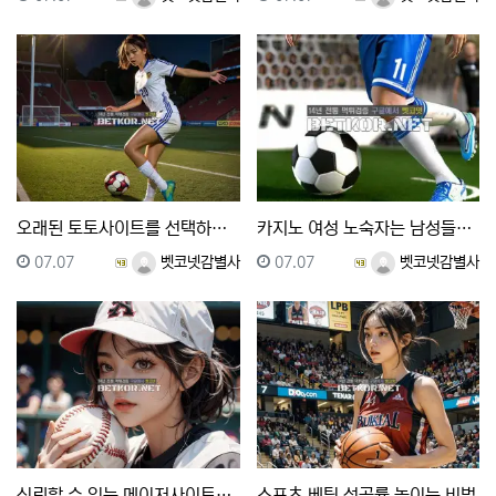
오래된 토토사이트를 선택하는 이유는?
카지노 여성 노숙자는 남성들에게 어떤 제안을 하는가?
등록일
등록자
등록일
등록자
07.07
벳코넷감별사
07.07
벳코넷감별사
신뢰할 수 있는 메이저사이트가 갖춰야 할 필수 조건
스포츠 베팅 성공률 높이는 비법