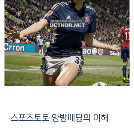
스포츠토토 양방베팅의 이해