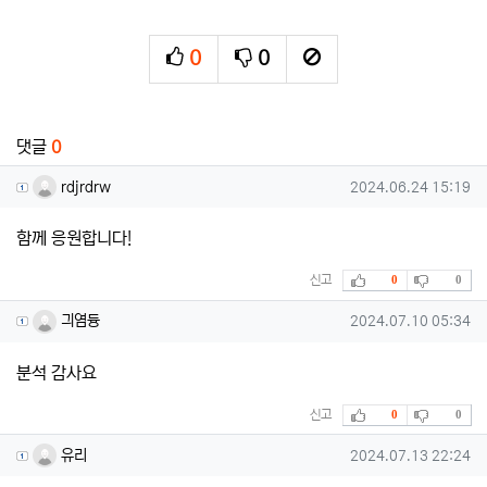
0
0
추천
비추천
신고
관련자료
댓글
0
rdjrdrw님의 댓글
작성일
rdjrdrw
2024.06.24 15:19
함께 응원합니다!
추천
비추천
신고
0
0
긔염듕님의 댓글
작성일
긔염듕
2024.07.10 05:34
분석 감사요
추천
비추천
신고
0
0
유리님의 댓글
작성일
유리
2024.07.13 22:24