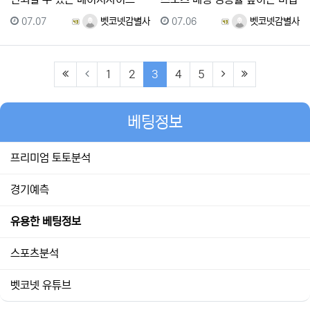
등록일
등록자
등록일
등록자
07.07
벳코넷감별사
07.06
벳코넷감별사
(first)
(current)
(next)
(last)
1
2
3
4
5
베팅정보
프리미엄 토토분석
경기예측
유용한 베팅정보
스포츠분석
벳코넷 유튜브