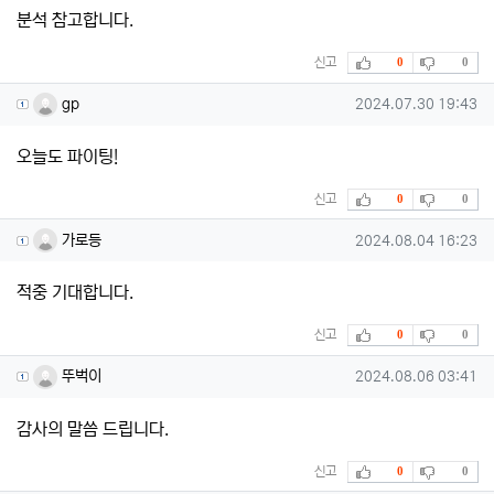
분석 참고합니다.
추천
비추천
신고
0
0
gp님의 댓글
작성일
gp
2024.07.30 19:43
오늘도 파이팅!
추천
비추천
신고
0
0
가로등님의 댓글
작성일
가로등
2024.08.04 16:23
적중 기대합니다.
추천
비추천
신고
0
0
뚜벅이님의 댓글
작성일
뚜벅이
2024.08.06 03:41
감사의 말씀 드립니다.
추천
비추천
신고
0
0