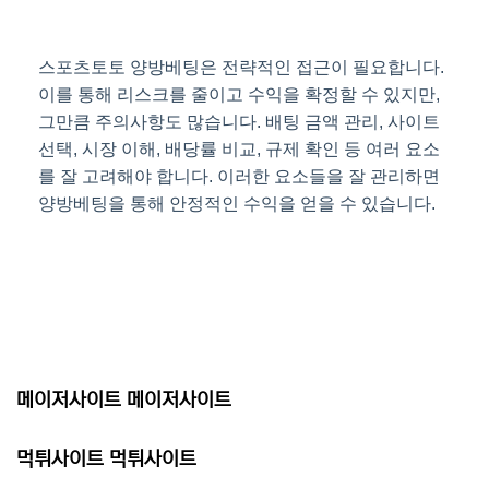
스포츠토토 양방베팅은 전략적인 접근이 필요합니다.
이를 통해 리스크를 줄이고 수익을 확정할 수 있지만,
그만큼 주의사항도 많습니다. 배팅 금액 관리, 사이트
선택, 시장 이해, 배당률 비교, 규제 확인 등 여러 요소
를 잘 고려해야 합니다. 이러한 요소들을 잘 관리하면
양방베팅을 통해 안정적인 수익을 얻을 수 있습니다.
메이저사이트
메이저사이트
먹튀사이트
먹튀사이트